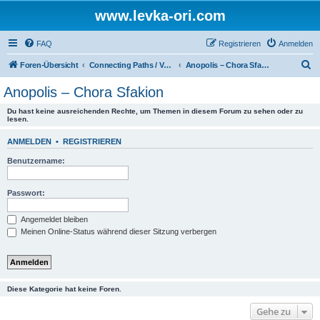
www.levka-ori.com
FAQ
Registrieren
Anmelden
S
Foren-Übersicht
Connecting Paths / Verbindungswege
Anopolis – Chora Sfakion
u
Anopolis – Chora Sfakion
c
Du hast keine ausreichenden Rechte, um Themen in diesem Forum zu sehen oder zu
h
lesen.
e
ANMELDEN
•
REGISTRIEREN
Benutzername:
Passwort:
Angemeldet bleiben
Meinen Online-Status während dieser Sitzung verbergen
Diese Kategorie hat keine Foren.
Gehe zu