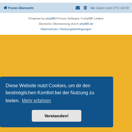
Foren-Übersicht
Alle Zeiten sind
UTC+02:00
Powered by
phpBB
® Forum Software © phpBB Limited
Deutsche Übersetzung durch
phpBB.de
Datenschutz
|
Nutzungsbedingungen
Diese Website nutzt Cookies, um dir den
bestmöglichen Komfort bei der Nutzung zu
bieten.
Mehr erfahren
Verstanden!