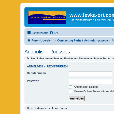
www.levka-ori.co
Das Wanderforum für die Weißen Ber
Schnellzugriff
FAQ
Foren-Übersicht
Connecting Paths / Verbindungswege
A
Anopolis – Roussies
Du hast keine ausreichenden Rechte, um Themen in diesem Forum zu 
ANMELDEN
•
REGISTRIEREN
Benutzername:
Passwort:
Angemeldet bleiben
Meinen Online-Status während d
Diese Kategorie hat keine Foren.