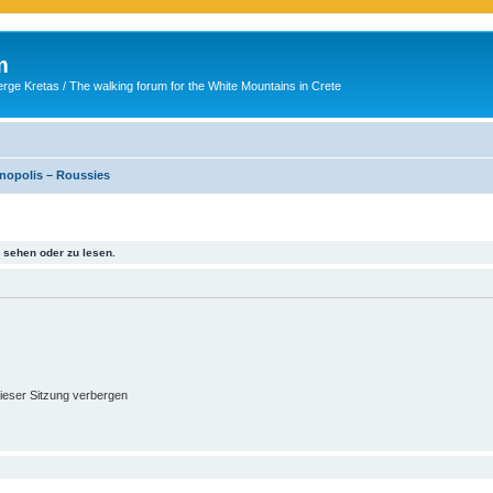
m
ge Kretas / The walking forum for the White Mountains in Crete
nopolis – Roussies
sehen oder zu lesen.
ieser Sitzung verbergen