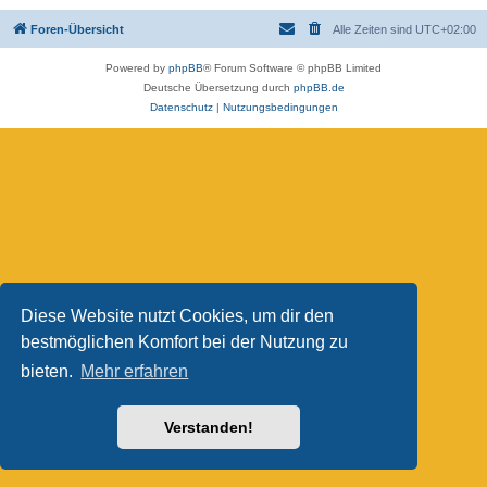
Foren-Übersicht
Alle Zeiten sind
UTC+02:00
Powered by
phpBB
® Forum Software © phpBB Limited
Deutsche Übersetzung durch
phpBB.de
Datenschutz
|
Nutzungsbedingungen
Diese Website nutzt Cookies, um dir den
bestmöglichen Komfort bei der Nutzung zu
bieten.
Mehr erfahren
Verstanden!