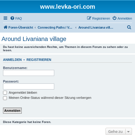
www.levka-ori.com
FAQ
Registrieren
Anmelden
S
Foren-Übersicht
Connecting Paths / Verbindungswege
Around Livaniana village
u
Around Livaniana village
c
Du hast keine ausreichenden Rechte, um Themen in diesem Forum zu sehen oder zu
h
lesen.
e
ANMELDEN
•
REGISTRIEREN
Benutzername:
Passwort:
Angemeldet bleiben
Meinen Online-Status während dieser Sitzung verbergen
Diese Kategorie hat keine Foren.
Gehe zu