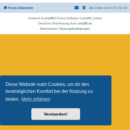
Foren-Übersicht
Alle Zeiten sind
UTC+02:00
Powered by
phpBB
® Forum Software © phpBB Limited
Deutsche Übersetzung durch
phpBB.de
Datenschutz
|
Nutzungsbedingungen
Diese Website nutzt Cookies, um dir den
bestmöglichen Komfort bei der Nutzung zu
bieten.
Mehr erfahren
Verstanden!