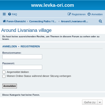
www.levka-ori.com
FAQ
Registrieren
Anmelden
S
Foren-Übersicht
Connecting Paths / Verbindungswege
Around Livaniana village
u
Around Livaniana village
c
Du hast keine ausreichenden Rechte, um Themen in diesem Forum zu sehen oder zu
h
lesen.
e
ANMELDEN
•
REGISTRIEREN
Benutzername:
Passwort:
Angemeldet bleiben
Meinen Online-Status während dieser Sitzung verbergen
Diese Kategorie hat keine Foren.
Gehe zu