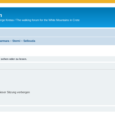
m
ge Kretas / The walking forum for the White Mountains in Crete
armara – Sterni – Sellouda
sehen oder zu lesen.
ieser Sitzung verbergen