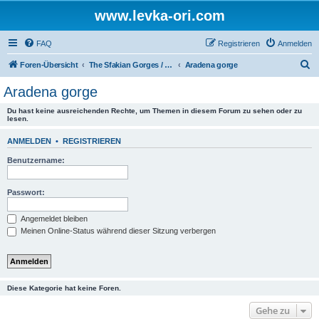
www.levka-ori.com
FAQ
Registrieren
Anmelden
S
Foren-Übersicht
The Sfakian Gorges / Die sfakiotischen Schluchten
Aradena gorge
u
Aradena gorge
c
Du hast keine ausreichenden Rechte, um Themen in diesem Forum zu sehen oder zu
h
lesen.
e
ANMELDEN
•
REGISTRIEREN
Benutzername:
Passwort:
Angemeldet bleiben
Meinen Online-Status während dieser Sitzung verbergen
Diese Kategorie hat keine Foren.
Gehe zu