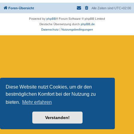
Foren-Übersicht
Alle Zeiten sind
UTC+02:00
Powered by
phpBB
® Forum Software © phpBB Limited
Deutsche Übersetzung durch
phpBB.de
Datenschutz
|
Nutzungsbedingungen
Diese Website nutzt Cookies, um dir den
bestmöglichen Komfort bei der Nutzung zu
bieten.
Mehr erfahren
Verstanden!