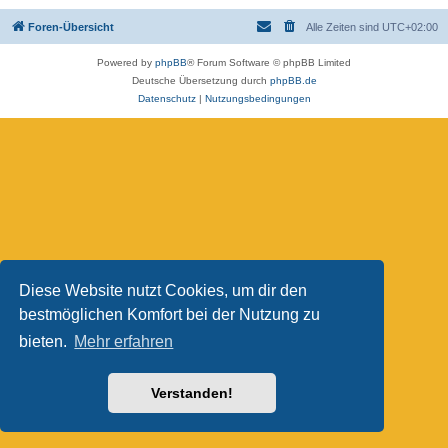
Foren-Übersicht
Alle Zeiten sind
UTC+02:00
Powered by
phpBB
® Forum Software © phpBB Limited
Deutsche Übersetzung durch
phpBB.de
Datenschutz
|
Nutzungsbedingungen
Diese Website nutzt Cookies, um dir den
bestmöglichen Komfort bei der Nutzung zu
bieten.
Mehr erfahren
Verstanden!