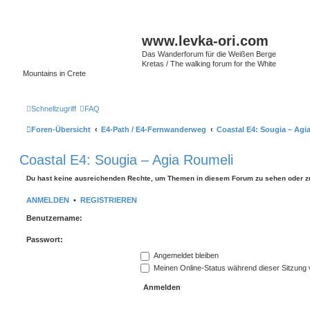
www.levka-ori.com
Das Wanderforum für die Weißen Berge
Kretas / The walking forum for the White
Mountains in Crete
Schnellzugriff
FAQ
Foren-Übersicht
E4-Path / E4-Fernwanderweg
Coastal E4: Sougia – Agi
Coastal E4: Sougia – Agia Roumeli
Du hast keine ausreichenden Rechte, um Themen in diesem Forum zu sehen oder z
ANMELDEN
•
REGISTRIEREN
Benutzername:
Passwort:
Angemeldet bleiben
Meinen Online-Status während dieser Sitzung