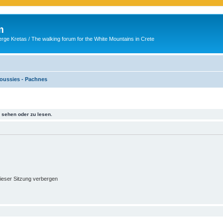
m
ge Kretas / The walking forum for the White Mountains in Crete
oussies - Pachnes
sehen oder zu lesen.
ieser Sitzung verbergen