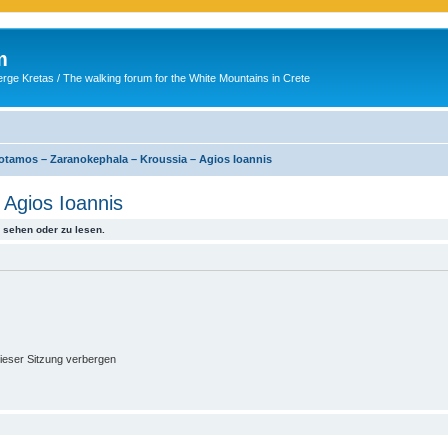
m
ge Kretas / The walking forum for the White Mountains in Crete
otamos – Zaranokephala – Kroussia – Agios Ioannis
Agios Ioannis
sehen oder zu lesen.
ieser Sitzung verbergen