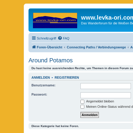
www.levka-ori.co
Das Wanderforum für die Weißen Ber
Schnellzugriff
FAQ
Foren-Übersicht
Connecting Paths / Verbindungswege
A
Around Potamos
Du hast keine ausreichenden Rechte, um Themen in diesem Forum zu 
ANMELDEN
•
REGISTRIEREN
Benutzername:
Passwort:
Angemeldet bleiben
Meinen Online-Status während d
Diese Kategorie hat keine Foren.