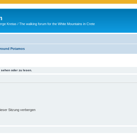
m
ge Kretas / The walking forum for the White Mountains in Crete
round Potamos
sehen oder zu lesen.
ieser Sitzung verbergen