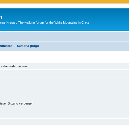
m
ge Kretas / The walking forum for the White Mountains in Crete
chluchten
Samaria gorge
sehen oder zu lesen.
ieser Sitzung verbergen