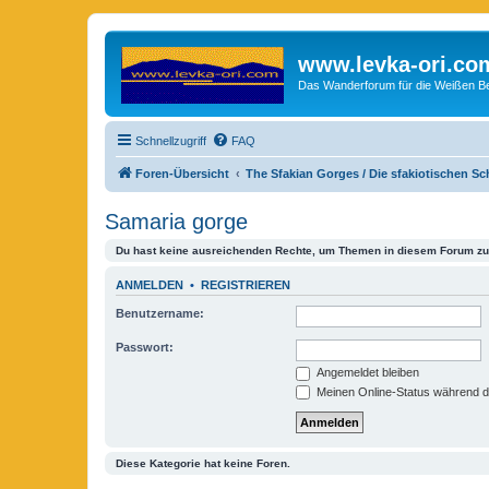
www.levka-ori.co
Das Wanderforum für die Weißen Ber
Schnellzugriff
FAQ
Foren-Übersicht
The Sfakian Gorges / Die sfakiotischen S
Samaria gorge
Du hast keine ausreichenden Rechte, um Themen in diesem Forum zu 
ANMELDEN
•
REGISTRIEREN
Benutzername:
Passwort:
Angemeldet bleiben
Meinen Online-Status während d
Diese Kategorie hat keine Foren.