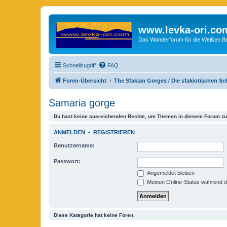
www.levka-ori.co
Das Wanderforum für die Weißen Ber
Schnellzugriff
FAQ
Foren-Übersicht
The Sfakian Gorges / Die sfakiotischen S
Samaria gorge
Du hast keine ausreichenden Rechte, um Themen in diesem Forum zu 
ANMELDEN
•
REGISTRIEREN
Benutzername:
Passwort:
Angemeldet bleiben
Meinen Online-Status während d
Diese Kategorie hat keine Foren.