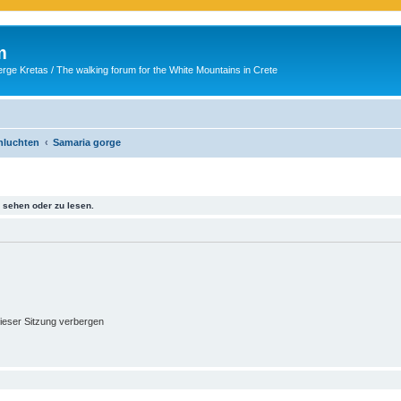
m
ge Kretas / The walking forum for the White Mountains in Crete
chluchten
Samaria gorge
sehen oder zu lesen.
ieser Sitzung verbergen