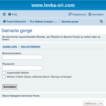
www.levka-ori.com
FAQ
Registrieren
Anmelden
S
Foren-Übersicht
The Sfakian Gorges / Die sfakiotischen Schluchten
Samaria gorge
u
Samaria gorge
c
Du hast keine ausreichenden Rechte, um Themen in diesem Forum zu sehen oder zu
h
lesen.
e
ANMELDEN
•
REGISTRIEREN
Benutzername:
Passwort:
Angemeldet bleiben
Meinen Online-Status während dieser Sitzung verbergen
Diese Kategorie hat keine Foren.
Gehe zu