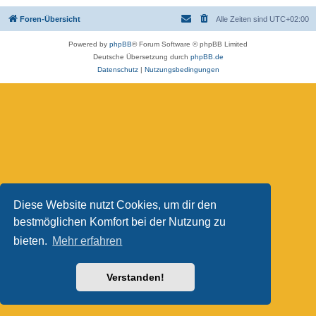
Foren-Übersicht
Alle Zeiten sind
UTC+02:00
Powered by
phpBB
® Forum Software © phpBB Limited
Deutsche Übersetzung durch
phpBB.de
Datenschutz
|
Nutzungsbedingungen
Diese Website nutzt Cookies, um dir den
bestmöglichen Komfort bei der Nutzung zu
bieten.
Mehr erfahren
Verstanden!