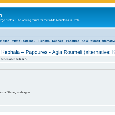
m
ge Kretas / The walking forum for the White Mountains in Crete
ingilos - Mitato Tzatzimou – Psiristra - Kephala – Papoures - Agia Roumeli (alternati
 - Kephala – Papoures - Agia Roumeli (alternative: 
sehen oder zu lesen.
ieser Sitzung verbergen