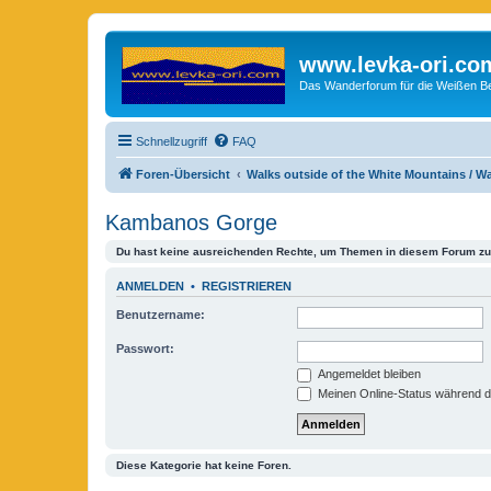
www.levka-ori.co
Das Wanderforum für die Weißen Ber
Schnellzugriff
FAQ
Foren-Übersicht
Walks outside of the White Mountains / 
Kambanos Gorge
Du hast keine ausreichenden Rechte, um Themen in diesem Forum zu 
ANMELDEN
•
REGISTRIEREN
Benutzername:
Passwort:
Angemeldet bleiben
Meinen Online-Status während d
Diese Kategorie hat keine Foren.