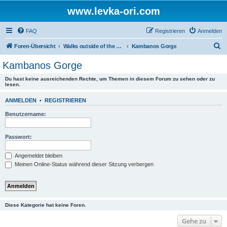
www.levka-ori.com
FAQ
Registrieren
Anmelden
S
Foren-Übersicht
Walks outside of the White Mountains / Wanderungen außerhalb der Weißen Berge
Kambanos Gorge
u
Kambanos Gorge
c
Du hast keine ausreichenden Rechte, um Themen in diesem Forum zu sehen oder zu
h
lesen.
e
ANMELDEN
•
REGISTRIEREN
Benutzername:
Passwort:
Angemeldet bleiben
Meinen Online-Status während dieser Sitzung verbergen
Diese Kategorie hat keine Foren.
Gehe zu