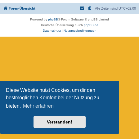
Foren-Übersicht
Alle Zeiten sind
UTC+02:00
Powered by
phpBB
® Forum Software © phpBB Limited
Deutsche Übersetzung durch
phpBB.de
Datenschutz
|
Nutzungsbedingungen
Diese Website nutzt Cookies, um dir den
bestmöglichen Komfort bei der Nutzung zu
bieten.
Mehr erfahren
Verstanden!