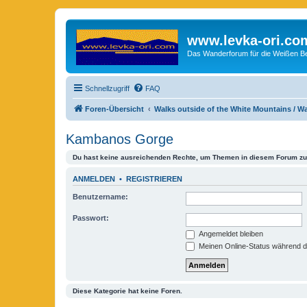
www.levka-ori.co
Das Wanderforum für die Weißen Ber
Schnellzugriff
FAQ
Foren-Übersicht
Walks outside of the White Mountains / 
Kambanos Gorge
Du hast keine ausreichenden Rechte, um Themen in diesem Forum zu 
ANMELDEN
•
REGISTRIEREN
Benutzername:
Passwort:
Angemeldet bleiben
Meinen Online-Status während d
Diese Kategorie hat keine Foren.