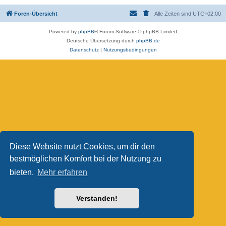
Foren-Übersicht
Alle Zeiten sind
UTC+02:00
Powered by
phpBB
® Forum Software © phpBB Limited
Deutsche Übersetzung durch
phpBB.de
Datenschutz
|
Nutzungsbedingungen
Diese Website nutzt Cookies, um dir den
bestmöglichen Komfort bei der Nutzung zu
bieten.
Mehr erfahren
Verstanden!