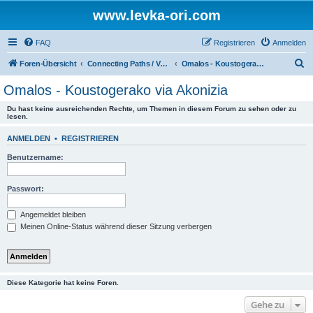
www.levka-ori.com
FAQ
Registrieren
Anmelden
S
Foren-Übersicht
Connecting Paths / Verbindungswege
Omalos - Koustogerako via Akonizia
u
Omalos - Koustogerako via Akonizia
c
Du hast keine ausreichenden Rechte, um Themen in diesem Forum zu sehen oder zu
h
lesen.
e
ANMELDEN
•
REGISTRIEREN
Benutzername:
Passwort:
Angemeldet bleiben
Meinen Online-Status während dieser Sitzung verbergen
Diese Kategorie hat keine Foren.
Gehe zu