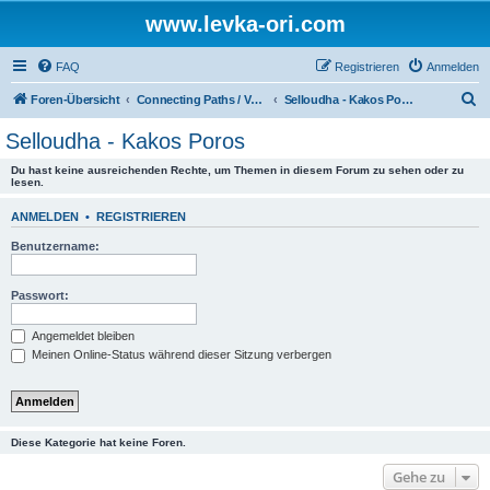
www.levka-ori.com
FAQ
Registrieren
Anmelden
S
Foren-Übersicht
Connecting Paths / Verbindungswege
Selloudha - Kakos Poros
u
Selloudha - Kakos Poros
c
Du hast keine ausreichenden Rechte, um Themen in diesem Forum zu sehen oder zu
h
lesen.
e
ANMELDEN
•
REGISTRIEREN
Benutzername:
Passwort:
Angemeldet bleiben
Meinen Online-Status während dieser Sitzung verbergen
Diese Kategorie hat keine Foren.
Gehe zu