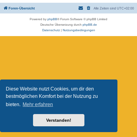
Foren-Übersicht
Alle Zeiten sind
UTC+02:00
Powered by
phpBB
® Forum Software © phpBB Limited
Deutsche Übersetzung durch
phpBB.de
Datenschutz
|
Nutzungsbedingungen
Diese Website nutzt Cookies, um dir den
bestmöglichen Komfort bei der Nutzung zu
bieten.
Mehr erfahren
Verstanden!