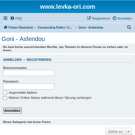
www.levka-ori.com
FAQ
Registrieren
Anmelden
S
Foren-Übersicht
Connecting Paths / Verbindungswege
Goni - Asfendou
u
Goni - Asfendou
c
Du hast keine ausreichenden Rechte, um Themen in diesem Forum zu sehen oder zu
h
lesen.
e
ANMELDEN
•
REGISTRIEREN
Benutzername:
Passwort:
Angemeldet bleiben
Meinen Online-Status während dieser Sitzung verbergen
Diese Kategorie hat keine Foren.
Gehe zu