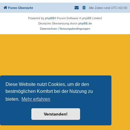
Foren-Übersicht
Alle Zeiten sind
UTC+02:00
Powered by
phpBB
® Forum Software © phpBB Limited
Deutsche Übersetzung durch
phpBB.de
Datenschutz
|
Nutzungsbedingungen
Diese Website nutzt Cookies, um dir den
bestmöglichen Komfort bei der Nutzung zu
bieten.
Mehr erfahren
Verstanden!