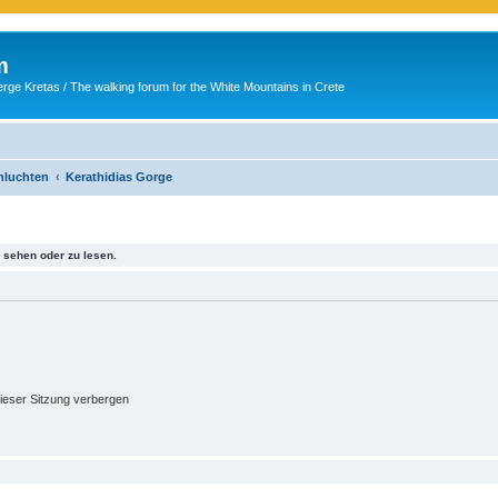
m
ge Kretas / The walking forum for the White Mountains in Crete
chluchten
Kerathidias Gorge
sehen oder zu lesen.
ieser Sitzung verbergen