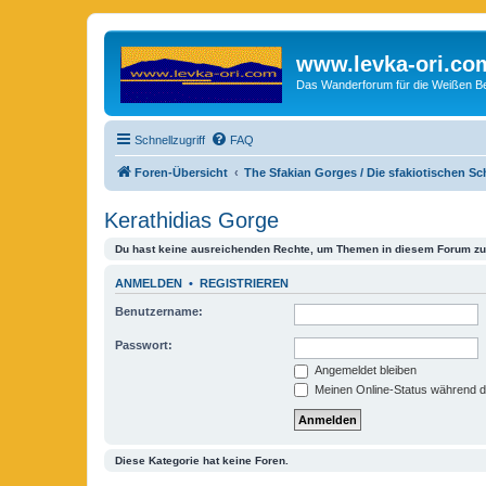
www.levka-ori.co
Das Wanderforum für die Weißen Ber
Schnellzugriff
FAQ
Foren-Übersicht
The Sfakian Gorges / Die sfakiotischen S
Kerathidias Gorge
Du hast keine ausreichenden Rechte, um Themen in diesem Forum zu 
ANMELDEN
•
REGISTRIEREN
Benutzername:
Passwort:
Angemeldet bleiben
Meinen Online-Status während d
Diese Kategorie hat keine Foren.