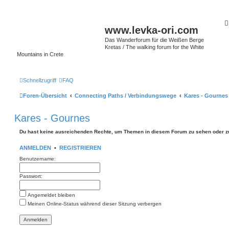
www.levka-ori.com
Das Wanderforum für die Weißen Berge
Kretas / The walking forum for the White
Mountains in Crete
Schnellzugriff
FAQ
Foren-Übersicht
Connecting Paths / Verbindungswege
Kares - Gournes
Kares - Gournes
Du hast keine ausreichenden Rechte, um Themen in diesem Forum zu sehen oder z
ANMELDEN
•
REGISTRIEREN
Benutzername:
Passwort:
Angemeldet bleiben
Meinen Online-Status während dieser Sitzung verbergen