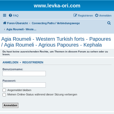
www.levka-ori.com
FAQ
Registrieren
Anmelden
S
Foren-Übersicht
Connecting Paths / Verbindungswege
u
Agia Roumeli - Western Turkish forts - Papoures / Agia Roumeli - Agrious Papoures - Kephala
c
Agia Roumeli - Western Turkish forts - Papoures
h
/ Agia Roumeli - Agrious Papoures - Kephala
e
Du hast keine ausreichenden Rechte, um Themen in diesem Forum zu sehen oder zu
lesen.
ANMELDEN
•
REGISTRIEREN
Benutzername:
Passwort:
Angemeldet bleiben
Meinen Online-Status während dieser Sitzung verbergen