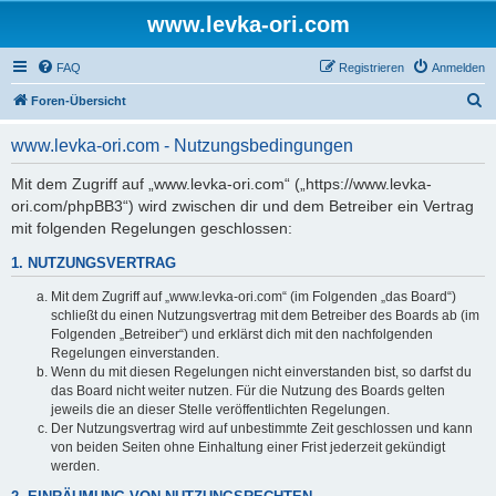
www.levka-ori.com
FAQ
Registrieren
Anmelden
S
Foren-Übersicht
u
www.levka-ori.com - Nutzungsbedingungen
c
h
Mit dem Zugriff auf „www.levka-ori.com“ („https://www.levka-
ori.com/phpBB3“) wird zwischen dir und dem Betreiber ein Vertrag
e
mit folgenden Regelungen geschlossen:
1. NUTZUNGSVERTRAG
Mit dem Zugriff auf „www.levka-ori.com“ (im Folgenden „das Board“)
schließt du einen Nutzungsvertrag mit dem Betreiber des Boards ab (im
Folgenden „Betreiber“) und erklärst dich mit den nachfolgenden
Regelungen einverstanden.
Wenn du mit diesen Regelungen nicht einverstanden bist, so darfst du
das Board nicht weiter nutzen. Für die Nutzung des Boards gelten
jeweils die an dieser Stelle veröffentlichten Regelungen.
Der Nutzungsvertrag wird auf unbestimmte Zeit geschlossen und kann
von beiden Seiten ohne Einhaltung einer Frist jederzeit gekündigt
werden.