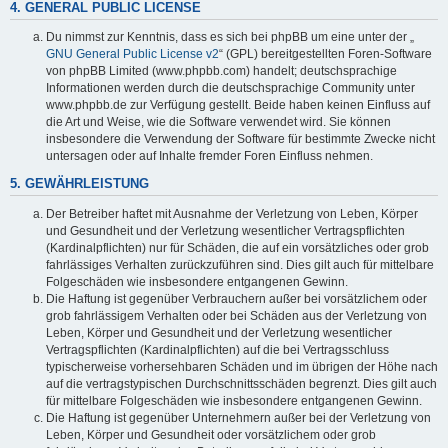
4. GENERAL PUBLIC LICENSE
Du nimmst zur Kenntnis, dass es sich bei phpBB um eine unter der „
GNU General Public License v2
“ (GPL) bereitgestellten Foren-Software
von phpBB Limited (www.phpbb.com) handelt; deutschsprachige
Informationen werden durch die deutschsprachige Community unter
www.phpbb.de zur Verfügung gestellt. Beide haben keinen Einfluss auf
die Art und Weise, wie die Software verwendet wird. Sie können
insbesondere die Verwendung der Software für bestimmte Zwecke nicht
untersagen oder auf Inhalte fremder Foren Einfluss nehmen.
5. GEWÄHRLEISTUNG
Der Betreiber haftet mit Ausnahme der Verletzung von Leben, Körper
und Gesundheit und der Verletzung wesentlicher Vertragspflichten
(Kardinalpflichten) nur für Schäden, die auf ein vorsätzliches oder grob
fahrlässiges Verhalten zurückzuführen sind. Dies gilt auch für mittelbare
Folgeschäden wie insbesondere entgangenen Gewinn.
Die Haftung ist gegenüber Verbrauchern außer bei vorsätzlichem oder
grob fahrlässigem Verhalten oder bei Schäden aus der Verletzung von
Leben, Körper und Gesundheit und der Verletzung wesentlicher
Vertragspflichten (Kardinalpflichten) auf die bei Vertragsschluss
typischerweise vorhersehbaren Schäden und im übrigen der Höhe nach
auf die vertragstypischen Durchschnittsschäden begrenzt. Dies gilt auch
für mittelbare Folgeschäden wie insbesondere entgangenen Gewinn.
Die Haftung ist gegenüber Unternehmern außer bei der Verletzung von
Leben, Körper und Gesundheit oder vorsätzlichem oder grob