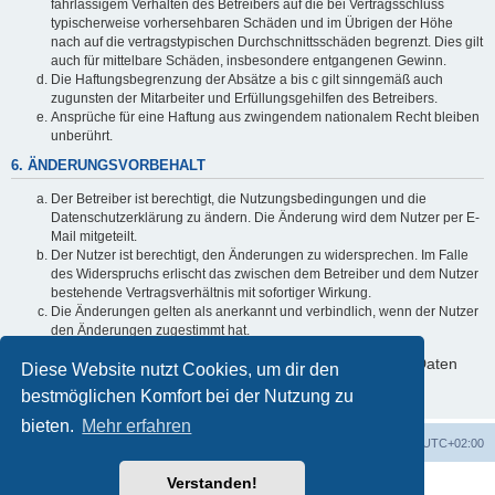
fahrlässigem Verhalten des Betreibers auf die bei Vertragsschluss
typischerweise vorhersehbaren Schäden und im Übrigen der Höhe
nach auf die vertragstypischen Durchschnittsschäden begrenzt. Dies gilt
auch für mittelbare Schäden, insbesondere entgangenen Gewinn.
Die Haftungsbegrenzung der Absätze a bis c gilt sinngemäß auch
zugunsten der Mitarbeiter und Erfüllungsgehilfen des Betreibers.
Ansprüche für eine Haftung aus zwingendem nationalem Recht bleiben
unberührt.
6. ÄNDERUNGSVORBEHALT
Der Betreiber ist berechtigt, die Nutzungsbedingungen und die
Datenschutzerklärung zu ändern. Die Änderung wird dem Nutzer per E-
Mail mitgeteilt.
Der Nutzer ist berechtigt, den Änderungen zu widersprechen. Im Falle
des Widerspruchs erlischt das zwischen dem Betreiber und dem Nutzer
bestehende Vertragsverhältnis mit sofortiger Wirkung.
Die Änderungen gelten als anerkannt und verbindlich, wenn der Nutzer
den Änderungen zugestimmt hat.
Informationen über den Umgang mit deinen persönlichen Daten
Diese Website nutzt Cookies, um dir den
sind in der Datenschutzerklärung enthalten.
bestmöglichen Komfort bei der Nutzung zu
bieten.
Mehr erfahren
Foren-Übersicht
Alle Zeiten sind
UTC+02:00
Verstanden!
Powered by
phpBB
® Forum Software © phpBB Limited