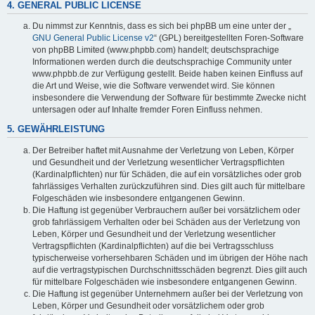
4. GENERAL PUBLIC LICENSE
Du nimmst zur Kenntnis, dass es sich bei phpBB um eine unter der „
GNU General Public License v2
“ (GPL) bereitgestellten Foren-Software
von phpBB Limited (www.phpbb.com) handelt; deutschsprachige
Informationen werden durch die deutschsprachige Community unter
www.phpbb.de zur Verfügung gestellt. Beide haben keinen Einfluss auf
die Art und Weise, wie die Software verwendet wird. Sie können
insbesondere die Verwendung der Software für bestimmte Zwecke nicht
untersagen oder auf Inhalte fremder Foren Einfluss nehmen.
5. GEWÄHRLEISTUNG
Der Betreiber haftet mit Ausnahme der Verletzung von Leben, Körper
und Gesundheit und der Verletzung wesentlicher Vertragspflichten
(Kardinalpflichten) nur für Schäden, die auf ein vorsätzliches oder grob
fahrlässiges Verhalten zurückzuführen sind. Dies gilt auch für mittelbare
Folgeschäden wie insbesondere entgangenen Gewinn.
Die Haftung ist gegenüber Verbrauchern außer bei vorsätzlichem oder
grob fahrlässigem Verhalten oder bei Schäden aus der Verletzung von
Leben, Körper und Gesundheit und der Verletzung wesentlicher
Vertragspflichten (Kardinalpflichten) auf die bei Vertragsschluss
typischerweise vorhersehbaren Schäden und im übrigen der Höhe nach
auf die vertragstypischen Durchschnittsschäden begrenzt. Dies gilt auch
für mittelbare Folgeschäden wie insbesondere entgangenen Gewinn.
Die Haftung ist gegenüber Unternehmern außer bei der Verletzung von
Leben, Körper und Gesundheit oder vorsätzlichem oder grob