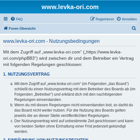
www.levka-ori.com
FAQ
Registrieren
Anmelden
S
Foren-Übersicht
u
www.levka-ori.com - Nutzungsbedingungen
c
h
Mit dem Zugriff auf „www.levka-ori.com“ („https://www.levka-
ori.com/phpBB3“) wird zwischen dir und dem Betreiber ein Vertrag
e
mit folgenden Regelungen geschlossen:
1. NUTZUNGSVERTRAG
Mit dem Zugriff auf „www.levka-ori.com“ (im Folgenden „das Board“)
schließt du einen Nutzungsvertrag mit dem Betreiber des Boards ab (im
Folgenden „Betreiber“) und erklärst dich mit den nachfolgenden
Regelungen einverstanden.
Wenn du mit diesen Regelungen nicht einverstanden bist, so darfst du
das Board nicht weiter nutzen. Für die Nutzung des Boards gelten
jeweils die an dieser Stelle veröffentlichten Regelungen.
Der Nutzungsvertrag wird auf unbestimmte Zeit geschlossen und kann
von beiden Seiten ohne Einhaltung einer Frist jederzeit gekündigt
werden.