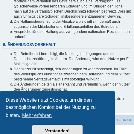
fahrlässigem Verhalten des Betreibers auf die bei Vertragsschluss
typischerweise vorhersehbaren Schäden und im Übrigen der Höhe
nach auf die vertragstypischen Durchschnittsschäden begrenzt. Dies gilt
auch für mittelbare Schäden, insbesondere entgangenen Gewinn.
Die Haftungsbegrenzung der Absätze a bis c gilt sinngemäß auch
zugunsten der Mitarbeiter und Erfüllungsgehilfen des Betreibers.
Ansprüche für eine Haftung aus zwingendem nationalem Recht bleiben
unberührt.
6. ÄNDERUNGSVORBEHALT
Der Betreiber ist berechtigt, die Nutzungsbedingungen und die
Datenschutzerklärung zu ändern. Die Änderung wird dem Nutzer per E-
Mail mitgeteilt.
Der Nutzer ist berechtigt, den Änderungen zu widersprechen. Im Falle
des Widerspruchs erlischt das zwischen dem Betreiber und dem Nutzer
bestehende Vertragsverhältnis mit sofortiger Wirkung.
Die Änderungen gelten als anerkannt und verbindlich, wenn der Nutzer
den Änderungen zugestimmt hat.
Informationen über den Umgang mit deinen persönlichen Daten
Diese Website nutzt Cookies, um dir den
sind in der Datenschutzerklärung enthalten.
bestmöglichen Komfort bei der Nutzung zu
bieten.
Mehr erfahren
Foren-Übersicht
Alle Zeiten sind
UTC+02:00
Verstanden!
Powered by
phpBB
® Forum Software © phpBB Limited