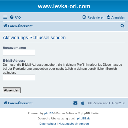
www.levka-ori.com
FAQ
Registrieren
Anmelden
S
Foren-Übersicht
u
Aktivierungs-Schlüssel senden
c
h
Benutzername:
e
E-Mail-Adresse:
Du musst die E-Mail-Adresse angeben, die in deinem Profil hinterlegt ist. Diese hast du
bei der Registrierung angegeben oder nachträglich in deinem persönlichen Bereich
geändert.
Foren-Übersicht
Alle Zeiten sind
UTC+02:00
Powered by
phpBB
® Forum Software © phpBB Limited
Deutsche Übersetzung durch
phpBB.de
Datenschutz
|
Nutzungsbedingungen