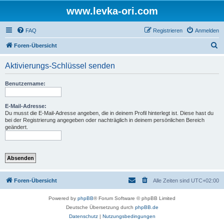
www.levka-ori.com
FAQ
Registrieren
Anmelden
S
Foren-Übersicht
u
Aktivierungs-Schlüssel senden
c
h
Benutzername:
e
E-Mail-Adresse:
Du musst die E-Mail-Adresse angeben, die in deinem Profil hinterlegt ist. Diese hast du
bei der Registrierung angegeben oder nachträglich in deinem persönlichen Bereich
geändert.
Foren-Übersicht
Alle Zeiten sind
UTC+02:00
Powered by
phpBB
® Forum Software © phpBB Limited
Deutsche Übersetzung durch
phpBB.de
Datenschutz
|
Nutzungsbedingungen