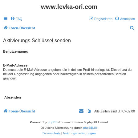
www.levka-ori.com
FAQ
Registrieren
Anmelden
S
Foren-Übersicht
u
Aktivierungs-Schlüssel senden
c
h
Benutzername:
e
E-Mail-Adresse:
Du musst die E-Mail-Adresse angeben, die in deinem Profil hinterlegt ist. Diese hast du
bei der Registrierung angegeben oder nachträglich in deinem persönlichen Bereich
geändert.
Foren-Übersicht
Alle Zeiten sind
UTC+02:00
Powered by
phpBB
® Forum Software © phpBB Limited
Deutsche Übersetzung durch
phpBB.de
Datenschutz
|
Nutzungsbedingungen