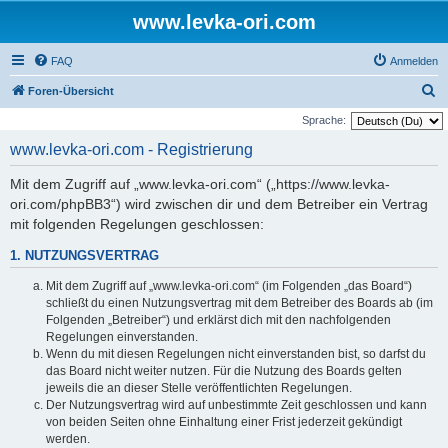
www.levka-ori.com
FAQ
Anmelden
S
Foren-Übersicht
u
Sprache:
c
www.levka-ori.com - Registrierung
h
Mit dem Zugriff auf „www.levka-ori.com“ („https://www.levka-
e
ori.com/phpBB3“) wird zwischen dir und dem Betreiber ein Vertrag
mit folgenden Regelungen geschlossen:
1. NUTZUNGSVERTRAG
Mit dem Zugriff auf „www.levka-ori.com“ (im Folgenden „das Board“)
schließt du einen Nutzungsvertrag mit dem Betreiber des Boards ab (im
Folgenden „Betreiber“) und erklärst dich mit den nachfolgenden
Regelungen einverstanden.
Wenn du mit diesen Regelungen nicht einverstanden bist, so darfst du
das Board nicht weiter nutzen. Für die Nutzung des Boards gelten
jeweils die an dieser Stelle veröffentlichten Regelungen.
Der Nutzungsvertrag wird auf unbestimmte Zeit geschlossen und kann
von beiden Seiten ohne Einhaltung einer Frist jederzeit gekündigt
werden.