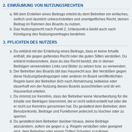
2. EINRÄUMUNG VON NUTZUNGSRECHTEN
Mit dem Erstellen eines Beitrags erteilst du dem Betreiber ein einfaches,
zeitlich und räumlich unbeschränktes und unentgeltliches Recht, deinen
Beitrag im Rahmen des Boards zu nutzen.
Das Nutzungsrecht nach Punkt 2, Unterpunkt a bleibt auch nach
Kündigung des Nutzungsvertrages bestehen.
3. PFLICHTEN DES NUTZERS
Du erklärst mit der Erstellung eines Beitrags, dass er keine Inhalte
enthält, die gegen geltendes Recht oder die guten Sitten verstoßen. Du
erklärst insbesondere, dass du das Recht besitzt, die in deinen
Beiträgen verwendeten Links und Bilder zu setzen bzw. zu verwenden.
Der Betreiber des Boards übt das Hausrecht aus. Bei Verstößen gegen
diese Nutzungsbedingungen oder anderer im Board veröffentlichten
Regeln kann der Betreiber dich nach Abmahnung zeitweise oder
dauerhaft von der Nutzung dieses Boards ausschließen und dir ein
Hausverbot erteilen.
Du nimmst zur Kenntnis, dass der Betreiber keine Verantwortung für die
Inhalte von Beiträgen übernimmt, die er nicht selbst erstellt hat oder die
er nicht zur Kenntnis genommen hat. Du gestattest dem Betreiber, dein
Benutzerkonto, Beiträge und Funktionen jederzeit zu löschen oder zu
sperren.
Du gestattest dem Betreiber darüber hinaus, deine Beiträge
abzuändern, sofern sie gegen o. g. Regeln verstoßen oder geeignet
sind, dem Betreiber oder einem Dritten Schaden zuzufügen.