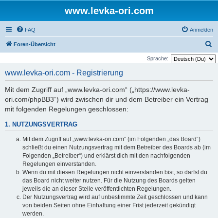
www.levka-ori.com
FAQ
Anmelden
S
Foren-Übersicht
u
Sprache:
c
www.levka-ori.com - Registrierung
h
Mit dem Zugriff auf „www.levka-ori.com“ („https://www.levka-
e
ori.com/phpBB3“) wird zwischen dir und dem Betreiber ein Vertrag
mit folgenden Regelungen geschlossen:
1. NUTZUNGSVERTRAG
Mit dem Zugriff auf „www.levka-ori.com“ (im Folgenden „das Board“)
schließt du einen Nutzungsvertrag mit dem Betreiber des Boards ab (im
Folgenden „Betreiber“) und erklärst dich mit den nachfolgenden
Regelungen einverstanden.
Wenn du mit diesen Regelungen nicht einverstanden bist, so darfst du
das Board nicht weiter nutzen. Für die Nutzung des Boards gelten
jeweils die an dieser Stelle veröffentlichten Regelungen.
Der Nutzungsvertrag wird auf unbestimmte Zeit geschlossen und kann
von beiden Seiten ohne Einhaltung einer Frist jederzeit gekündigt
werden.