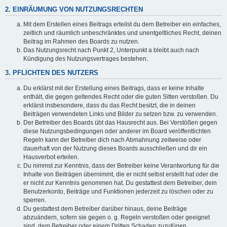
2. EINRÄUMUNG VON NUTZUNGSRECHTEN
Mit dem Erstellen eines Beitrags erteilst du dem Betreiber ein einfaches,
zeitlich und räumlich unbeschränktes und unentgeltliches Recht, deinen
Beitrag im Rahmen des Boards zu nutzen.
Das Nutzungsrecht nach Punkt 2, Unterpunkt a bleibt auch nach
Kündigung des Nutzungsvertrages bestehen.
3. PFLICHTEN DES NUTZERS
Du erklärst mit der Erstellung eines Beitrags, dass er keine Inhalte
enthält, die gegen geltendes Recht oder die guten Sitten verstoßen. Du
erklärst insbesondere, dass du das Recht besitzt, die in deinen
Beiträgen verwendeten Links und Bilder zu setzen bzw. zu verwenden.
Der Betreiber des Boards übt das Hausrecht aus. Bei Verstößen gegen
diese Nutzungsbedingungen oder anderer im Board veröffentlichten
Regeln kann der Betreiber dich nach Abmahnung zeitweise oder
dauerhaft von der Nutzung dieses Boards ausschließen und dir ein
Hausverbot erteilen.
Du nimmst zur Kenntnis, dass der Betreiber keine Verantwortung für die
Inhalte von Beiträgen übernimmt, die er nicht selbst erstellt hat oder die
er nicht zur Kenntnis genommen hat. Du gestattest dem Betreiber, dein
Benutzerkonto, Beiträge und Funktionen jederzeit zu löschen oder zu
sperren.
Du gestattest dem Betreiber darüber hinaus, deine Beiträge
abzuändern, sofern sie gegen o. g. Regeln verstoßen oder geeignet
sind, dem Betreiber oder einem Dritten Schaden zuzufügen.