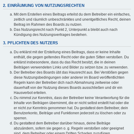
2. EINRÄUMUNG VON NUTZUNGSRECHTEN
Mit dem Erstellen eines Beitrags erteilst du dem Betreiber ein einfaches,
zeitlich und räumlich unbeschränktes und unentgeltliches Recht, deinen
Beitrag im Rahmen des Boards zu nutzen.
Das Nutzungsrecht nach Punkt 2, Unterpunkt a bleibt auch nach
Kündigung des Nutzungsvertrages bestehen.
3. PFLICHTEN DES NUTZERS
Du erklärst mit der Erstellung eines Beitrags, dass er keine Inhalte
enthält, die gegen geltendes Recht oder die guten Sitten verstoßen. Du
erklärst insbesondere, dass du das Recht besitzt, die in deinen
Beiträgen verwendeten Links und Bilder zu setzen bzw. zu verwenden.
Der Betreiber des Boards übt das Hausrecht aus. Bei Verstößen gegen
diese Nutzungsbedingungen oder anderer im Board veröffentlichten
Regeln kann der Betreiber dich nach Abmahnung zeitweise oder
dauerhaft von der Nutzung dieses Boards ausschließen und dir ein
Hausverbot erteilen.
Du nimmst zur Kenntnis, dass der Betreiber keine Verantwortung für die
Inhalte von Beiträgen übernimmt, die er nicht selbst erstellt hat oder die
er nicht zur Kenntnis genommen hat. Du gestattest dem Betreiber, dein
Benutzerkonto, Beiträge und Funktionen jederzeit zu löschen oder zu
sperren.
Du gestattest dem Betreiber darüber hinaus, deine Beiträge
abzuändern, sofern sie gegen o. g. Regeln verstoßen oder geeignet
sind, dem Betreiber oder einem Dritten Schaden zuzufügen.