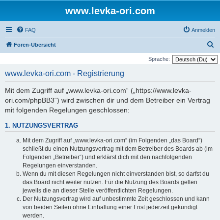
www.levka-ori.com
FAQ
Anmelden
S
Foren-Übersicht
u
Sprache:
c
www.levka-ori.com - Registrierung
h
Mit dem Zugriff auf „www.levka-ori.com“ („https://www.levka-
e
ori.com/phpBB3“) wird zwischen dir und dem Betreiber ein Vertrag
mit folgenden Regelungen geschlossen:
1. NUTZUNGSVERTRAG
Mit dem Zugriff auf „www.levka-ori.com“ (im Folgenden „das Board“)
schließt du einen Nutzungsvertrag mit dem Betreiber des Boards ab (im
Folgenden „Betreiber“) und erklärst dich mit den nachfolgenden
Regelungen einverstanden.
Wenn du mit diesen Regelungen nicht einverstanden bist, so darfst du
das Board nicht weiter nutzen. Für die Nutzung des Boards gelten
jeweils die an dieser Stelle veröffentlichten Regelungen.
Der Nutzungsvertrag wird auf unbestimmte Zeit geschlossen und kann
von beiden Seiten ohne Einhaltung einer Frist jederzeit gekündigt
werden.