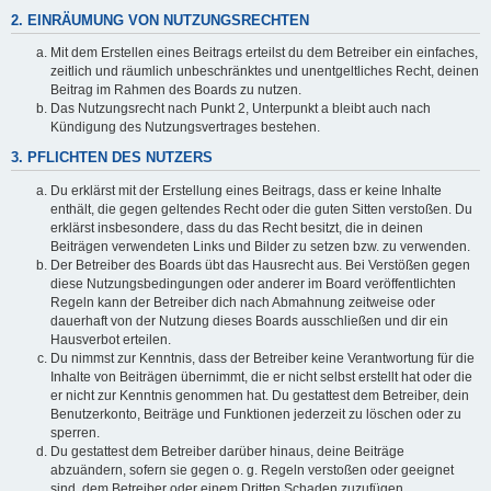
2. EINRÄUMUNG VON NUTZUNGSRECHTEN
Mit dem Erstellen eines Beitrags erteilst du dem Betreiber ein einfaches,
zeitlich und räumlich unbeschränktes und unentgeltliches Recht, deinen
Beitrag im Rahmen des Boards zu nutzen.
Das Nutzungsrecht nach Punkt 2, Unterpunkt a bleibt auch nach
Kündigung des Nutzungsvertrages bestehen.
3. PFLICHTEN DES NUTZERS
Du erklärst mit der Erstellung eines Beitrags, dass er keine Inhalte
enthält, die gegen geltendes Recht oder die guten Sitten verstoßen. Du
erklärst insbesondere, dass du das Recht besitzt, die in deinen
Beiträgen verwendeten Links und Bilder zu setzen bzw. zu verwenden.
Der Betreiber des Boards übt das Hausrecht aus. Bei Verstößen gegen
diese Nutzungsbedingungen oder anderer im Board veröffentlichten
Regeln kann der Betreiber dich nach Abmahnung zeitweise oder
dauerhaft von der Nutzung dieses Boards ausschließen und dir ein
Hausverbot erteilen.
Du nimmst zur Kenntnis, dass der Betreiber keine Verantwortung für die
Inhalte von Beiträgen übernimmt, die er nicht selbst erstellt hat oder die
er nicht zur Kenntnis genommen hat. Du gestattest dem Betreiber, dein
Benutzerkonto, Beiträge und Funktionen jederzeit zu löschen oder zu
sperren.
Du gestattest dem Betreiber darüber hinaus, deine Beiträge
abzuändern, sofern sie gegen o. g. Regeln verstoßen oder geeignet
sind, dem Betreiber oder einem Dritten Schaden zuzufügen.