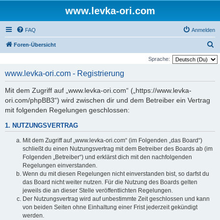
www.levka-ori.com
FAQ
Anmelden
S
Foren-Übersicht
u
Sprache:
c
www.levka-ori.com - Registrierung
h
Mit dem Zugriff auf „www.levka-ori.com“ („https://www.levka-
e
ori.com/phpBB3“) wird zwischen dir und dem Betreiber ein Vertrag
mit folgenden Regelungen geschlossen:
1. NUTZUNGSVERTRAG
Mit dem Zugriff auf „www.levka-ori.com“ (im Folgenden „das Board“)
schließt du einen Nutzungsvertrag mit dem Betreiber des Boards ab (im
Folgenden „Betreiber“) und erklärst dich mit den nachfolgenden
Regelungen einverstanden.
Wenn du mit diesen Regelungen nicht einverstanden bist, so darfst du
das Board nicht weiter nutzen. Für die Nutzung des Boards gelten
jeweils die an dieser Stelle veröffentlichten Regelungen.
Der Nutzungsvertrag wird auf unbestimmte Zeit geschlossen und kann
von beiden Seiten ohne Einhaltung einer Frist jederzeit gekündigt
werden.