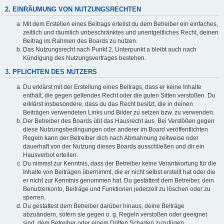
2. EINRÄUMUNG VON NUTZUNGSRECHTEN
Mit dem Erstellen eines Beitrags erteilst du dem Betreiber ein einfaches,
zeitlich und räumlich unbeschränktes und unentgeltliches Recht, deinen
Beitrag im Rahmen des Boards zu nutzen.
Das Nutzungsrecht nach Punkt 2, Unterpunkt a bleibt auch nach
Kündigung des Nutzungsvertrages bestehen.
3. PFLICHTEN DES NUTZERS
Du erklärst mit der Erstellung eines Beitrags, dass er keine Inhalte
enthält, die gegen geltendes Recht oder die guten Sitten verstoßen. Du
erklärst insbesondere, dass du das Recht besitzt, die in deinen
Beiträgen verwendeten Links und Bilder zu setzen bzw. zu verwenden.
Der Betreiber des Boards übt das Hausrecht aus. Bei Verstößen gegen
diese Nutzungsbedingungen oder anderer im Board veröffentlichten
Regeln kann der Betreiber dich nach Abmahnung zeitweise oder
dauerhaft von der Nutzung dieses Boards ausschließen und dir ein
Hausverbot erteilen.
Du nimmst zur Kenntnis, dass der Betreiber keine Verantwortung für die
Inhalte von Beiträgen übernimmt, die er nicht selbst erstellt hat oder die
er nicht zur Kenntnis genommen hat. Du gestattest dem Betreiber, dein
Benutzerkonto, Beiträge und Funktionen jederzeit zu löschen oder zu
sperren.
Du gestattest dem Betreiber darüber hinaus, deine Beiträge
abzuändern, sofern sie gegen o. g. Regeln verstoßen oder geeignet
sind, dem Betreiber oder einem Dritten Schaden zuzufügen.