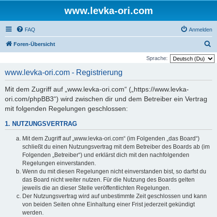
www.levka-ori.com
FAQ
Anmelden
S
Foren-Übersicht
u
Sprache:
c
www.levka-ori.com - Registrierung
h
Mit dem Zugriff auf „www.levka-ori.com“ („https://www.levka-
e
ori.com/phpBB3“) wird zwischen dir und dem Betreiber ein Vertrag
mit folgenden Regelungen geschlossen:
1. NUTZUNGSVERTRAG
Mit dem Zugriff auf „www.levka-ori.com“ (im Folgenden „das Board“)
schließt du einen Nutzungsvertrag mit dem Betreiber des Boards ab (im
Folgenden „Betreiber“) und erklärst dich mit den nachfolgenden
Regelungen einverstanden.
Wenn du mit diesen Regelungen nicht einverstanden bist, so darfst du
das Board nicht weiter nutzen. Für die Nutzung des Boards gelten
jeweils die an dieser Stelle veröffentlichten Regelungen.
Der Nutzungsvertrag wird auf unbestimmte Zeit geschlossen und kann
von beiden Seiten ohne Einhaltung einer Frist jederzeit gekündigt
werden.