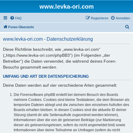
www.levka-ori.com
FAQ
Registrieren
Anmelden
S
Foren-Übersicht
u
www.levka-ori.com - Datenschutzerklärung
c
h
Diese Richtlinie beschreibt, wie „www.levka-ori.com“
(„https://www.levka-ori.com/phpBB3“) (im Folgenden „der
e
Betreiber“) die Daten verwendet, die während deines Foren-
Besuchs gesammelt werden.
UMFANG UND ART DER DATENSPEICHERUNG
Deine Daten werden auf vier verschiedene Arten gesammelt:
Die Forensoftware phpBB erstellt bei deinem Besuch des Boards
mehrere Cookies. Cookies sind kleine Textdateien, die dein Browser als
temporäre Dateien ablegt und die zwischen den einzelnen Aufrufen des
Boards erhalten bleiben. In diesen Cookies sind die aktuelle ID deiner
Sitzung (damit dir alle Seitenaufrufe zugeordnet werden können),
Informationen über die von dir gelesenen Beiträge (zur Markierung
dieser als gelesen/ungelesen; sofern du nicht angemeldet bist) sowie
Informationen über deine Teilnahme an Umfragen (sofern du nicht