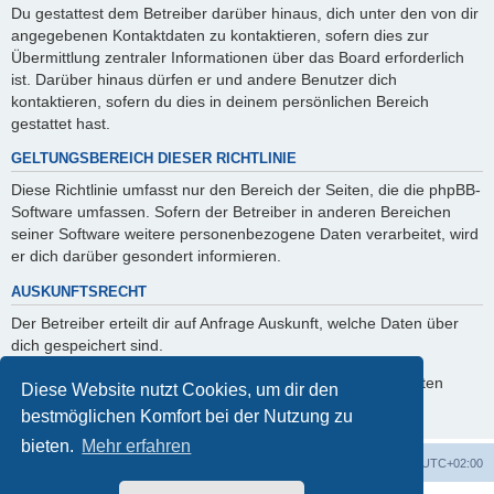
Du gestattest dem Betreiber darüber hinaus, dich unter den von dir
angegebenen Kontaktdaten zu kontaktieren, sofern dies zur
Übermittlung zentraler Informationen über das Board erforderlich
ist. Darüber hinaus dürfen er und andere Benutzer dich
kontaktieren, sofern du dies in deinem persönlichen Bereich
gestattet hast.
GELTUNGSBEREICH DIESER RICHTLINIE
Diese Richtlinie umfasst nur den Bereich der Seiten, die die phpBB-
Software umfassen. Sofern der Betreiber in anderen Bereichen
seiner Software weitere personenbezogene Daten verarbeitet, wird
er dich darüber gesondert informieren.
AUSKUNFTSRECHT
Der Betreiber erteilt dir auf Anfrage Auskunft, welche Daten über
dich gespeichert sind.
Du kannst jederzeit die Löschung bzw. Sperrung deiner Daten
Diese Website nutzt Cookies, um dir den
verlangen. Kontaktiere hierzu bitte den Betreiber.
bestmöglichen Komfort bei der Nutzung zu
bieten.
Mehr erfahren
Foren-Übersicht
Alle Zeiten sind
UTC+02:00