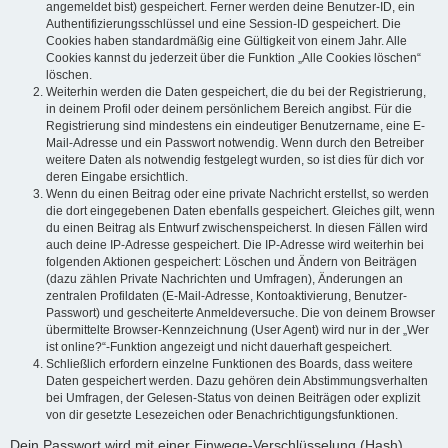
angemeldet bist) gespeichert. Ferner werden deine Benutzer-ID, ein
Authentifizierungsschlüssel und eine Session-ID gespeichert. Die
Cookies haben standardmäßig eine Gültigkeit von einem Jahr. Alle
Cookies kannst du jederzeit über die Funktion „Alle Cookies löschen“
löschen.
Weiterhin werden die Daten gespeichert, die du bei der Registrierung,
in deinem Profil oder deinem persönlichem Bereich angibst. Für die
Registrierung sind mindestens ein eindeutiger Benutzername, eine E-
Mail-Adresse und ein Passwort notwendig. Wenn durch den Betreiber
weitere Daten als notwendig festgelegt wurden, so ist dies für dich vor
deren Eingabe ersichtlich.
Wenn du einen Beitrag oder eine private Nachricht erstellst, so werden
die dort eingegebenen Daten ebenfalls gespeichert. Gleiches gilt, wenn
du einen Beitrag als Entwurf zwischenspeicherst. In diesen Fällen wird
auch deine IP-Adresse gespeichert. Die IP-Adresse wird weiterhin bei
folgenden Aktionen gespeichert: Löschen und Ändern von Beiträgen
(dazu zählen Private Nachrichten und Umfragen), Änderungen an
zentralen Profildaten (E-Mail-Adresse, Kontoaktivierung, Benutzer-
Passwort) und gescheiterte Anmeldeversuche. Die von deinem Browser
übermittelte Browser-Kennzeichnung (User Agent) wird nur in der „Wer
ist online?“-Funktion angezeigt und nicht dauerhaft gespeichert.
Schließlich erfordern einzelne Funktionen des Boards, dass weitere
Daten gespeichert werden. Dazu gehören dein Abstimmungsverhalten
bei Umfragen, der Gelesen-Status von deinen Beiträgen oder explizit
von dir gesetzte Lesezeichen oder Benachrichtigungsfunktionen.
Dein Passwort wird mit einer Einwege-Verschlüsselung (Hash)