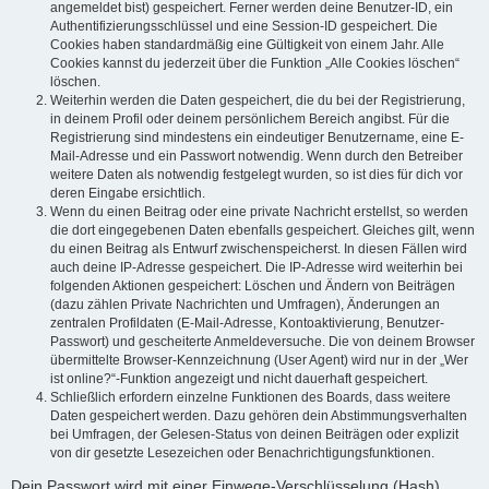
angemeldet bist) gespeichert. Ferner werden deine Benutzer-ID, ein
Authentifizierungsschlüssel und eine Session-ID gespeichert. Die
Cookies haben standardmäßig eine Gültigkeit von einem Jahr. Alle
Cookies kannst du jederzeit über die Funktion „Alle Cookies löschen“
löschen.
Weiterhin werden die Daten gespeichert, die du bei der Registrierung,
in deinem Profil oder deinem persönlichem Bereich angibst. Für die
Registrierung sind mindestens ein eindeutiger Benutzername, eine E-
Mail-Adresse und ein Passwort notwendig. Wenn durch den Betreiber
weitere Daten als notwendig festgelegt wurden, so ist dies für dich vor
deren Eingabe ersichtlich.
Wenn du einen Beitrag oder eine private Nachricht erstellst, so werden
die dort eingegebenen Daten ebenfalls gespeichert. Gleiches gilt, wenn
du einen Beitrag als Entwurf zwischenspeicherst. In diesen Fällen wird
auch deine IP-Adresse gespeichert. Die IP-Adresse wird weiterhin bei
folgenden Aktionen gespeichert: Löschen und Ändern von Beiträgen
(dazu zählen Private Nachrichten und Umfragen), Änderungen an
zentralen Profildaten (E-Mail-Adresse, Kontoaktivierung, Benutzer-
Passwort) und gescheiterte Anmeldeversuche. Die von deinem Browser
übermittelte Browser-Kennzeichnung (User Agent) wird nur in der „Wer
ist online?“-Funktion angezeigt und nicht dauerhaft gespeichert.
Schließlich erfordern einzelne Funktionen des Boards, dass weitere
Daten gespeichert werden. Dazu gehören dein Abstimmungsverhalten
bei Umfragen, der Gelesen-Status von deinen Beiträgen oder explizit
von dir gesetzte Lesezeichen oder Benachrichtigungsfunktionen.
Dein Passwort wird mit einer Einwege-Verschlüsselung (Hash)