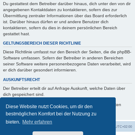
Du gestattest dem Betreiber darüber hinaus, dich unter den von dir
angegebenen Kontaktdaten zu kontaktieren, sofern dies zur
Übermittlung zentraler Informationen über das Board erforderlich
ist. Darüber hinaus dürfen er und andere Benutzer dich
kontaktieren, sofern du dies in deinem persönlichen Bereich
gestattet hast.
GELTUNGSBEREICH DIESER RICHTLINIE
Diese Richtlinie umfasst nur den Bereich der Seiten, die die phpBB-
Software umfassen. Sofern der Betreiber in anderen Bereichen
seiner Software weitere personenbezogene Daten verarbeitet, wird
er dich darüber gesondert informieren.
AUSKUNFTSRECHT
Der Betreiber erteilt dir auf Anfrage Auskunft, welche Daten über
dich gespeichert sind.
Du kannst jederzeit die Löschung bzw. Sperrung deiner Daten
Diese Website nutzt Cookies, um dir den
verlangen. Kontaktiere hierzu bitte den Betreiber.
bestmöglichen Komfort bei der Nutzung zu
bieten.
Mehr erfahren
Foren-Übersicht
Alle Zeiten sind
UTC+02:00