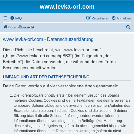
www.levka-ori.com
FAQ
Registrieren
Anmelden
S
Foren-Übersicht
u
www.levka-ori.com - Datenschutzerklärung
c
h
Diese Richtlinie beschreibt, wie „www.levka-ori.com“
(„https://www.levka-ori.com/phpBB3“) (im Folgenden „der
e
Betreiber“) die Daten verwendet, die während deines Foren-
Besuchs gesammelt werden.
UMFANG UND ART DER DATENSPEICHERUNG
Deine Daten werden auf vier verschiedene Arten gesammelt:
Die Forensoftware phpBB erstellt bei deinem Besuch des Boards
mehrere Cookies. Cookies sind kleine Textdateien, die dein Browser als
temporäre Dateien ablegt und die zwischen den einzelnen Aufrufen des
Boards erhalten bleiben. In diesen Cookies sind die aktuelle ID deiner
Sitzung (damit dir alle Seitenaufrufe zugeordnet werden können),
Informationen über die von dir gelesenen Beiträge (zur Markierung
dieser als gelesen/ungelesen; sofern du nicht angemeldet bist) sowie
Informationen über deine Teilnahme an Umfragen (sofern du nicht