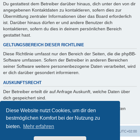
Du gestattest dem Betreiber darüber hinaus, dich unter den von dir
angegebenen Kontaktdaten zu kontaktieren, sofern dies zur
Übermittlung zentraler Informationen über das Board erforderlich
ist. Darüber hinaus dürfen er und andere Benutzer dich
kontaktieren, sofern du dies in deinem persönlichen Bereich
gestattet hast.
GELTUNGSBEREICH DIESER RICHTLINIE
Diese Richtlinie umfasst nur den Bereich der Seiten, die die phpBB-
Software umfassen. Sofern der Betreiber in anderen Bereichen
seiner Software weitere personenbezogene Daten verarbeitet, wird
er dich darüber gesondert informieren.
AUSKUNFTSRECHT
Der Betreiber erteilt dir auf Anfrage Auskunft, welche Daten über
dich gespeichert sind.
Du kannst jederzeit die Löschung bzw. Sperrung deiner Daten
Diese Website nutzt Cookies, um dir den
verlangen. Kontaktiere hierzu bitte den Betreiber.
bestmöglichen Komfort bei der Nutzung zu
bieten.
Mehr erfahren
Foren-Übersicht
Alle Zeiten sind
UTC+02:00