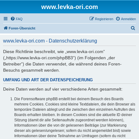
www.levka-ori.com
FAQ
Registrieren
Anmelden
S
Foren-Übersicht
u
www.levka-ori.com - Datenschutzerklärung
c
h
Diese Richtlinie beschreibt, wie „www.levka-ori.com“
(„https://www.levka-ori.com/phpBB3“) (im Folgenden „der
e
Betreiber“) die Daten verwendet, die während deines Foren-
Besuchs gesammelt werden.
UMFANG UND ART DER DATENSPEICHERUNG
Deine Daten werden auf vier verschiedene Arten gesammelt:
Die Forensoftware phpBB erstellt bei deinem Besuch des Boards
mehrere Cookies. Cookies sind kleine Textdateien, die dein Browser als
temporäre Dateien ablegt und die zwischen den einzelnen Aufrufen des
Boards erhalten bleiben. In diesen Cookies sind die aktuelle ID deiner
Sitzung (damit dir alle Seitenaufrufe zugeordnet werden können),
Informationen über die von dir gelesenen Beiträge (zur Markierung
dieser als gelesen/ungelesen; sofern du nicht angemeldet bist) sowie
Informationen über deine Teilnahme an Umfragen (sofern du nicht