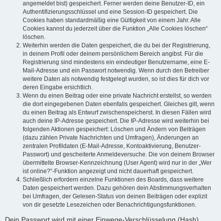
angemeldet bist) gespeichert. Ferner werden deine Benutzer-ID, ein
Authentifizierungsschlüssel und eine Session-ID gespeichert. Die
Cookies haben standardmäßig eine Gültigkeit von einem Jahr. Alle
Cookies kannst du jederzeit über die Funktion „Alle Cookies löschen“
löschen.
Weiterhin werden die Daten gespeichert, die du bei der Registrierung,
in deinem Profil oder deinem persönlichem Bereich angibst. Für die
Registrierung sind mindestens ein eindeutiger Benutzername, eine E-
Mail-Adresse und ein Passwort notwendig. Wenn durch den Betreiber
weitere Daten als notwendig festgelegt wurden, so ist dies für dich vor
deren Eingabe ersichtlich.
Wenn du einen Beitrag oder eine private Nachricht erstellst, so werden
die dort eingegebenen Daten ebenfalls gespeichert. Gleiches gilt, wenn
du einen Beitrag als Entwurf zwischenspeicherst. In diesen Fällen wird
auch deine IP-Adresse gespeichert. Die IP-Adresse wird weiterhin bei
folgenden Aktionen gespeichert: Löschen und Ändern von Beiträgen
(dazu zählen Private Nachrichten und Umfragen), Änderungen an
zentralen Profildaten (E-Mail-Adresse, Kontoaktivierung, Benutzer-
Passwort) und gescheiterte Anmeldeversuche. Die von deinem Browser
übermittelte Browser-Kennzeichnung (User Agent) wird nur in der „Wer
ist online?“-Funktion angezeigt und nicht dauerhaft gespeichert.
Schließlich erfordern einzelne Funktionen des Boards, dass weitere
Daten gespeichert werden. Dazu gehören dein Abstimmungsverhalten
bei Umfragen, der Gelesen-Status von deinen Beiträgen oder explizit
von dir gesetzte Lesezeichen oder Benachrichtigungsfunktionen.
Dein Passwort wird mit einer Einwege-Verschlüsselung (Hash)