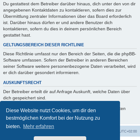
Du gestattest dem Betreiber darüber hinaus, dich unter den von dir
angegebenen Kontaktdaten zu kontaktieren, sofern dies zur
Übermittlung zentraler Informationen über das Board erforderlich
ist. Darüber hinaus dürfen er und andere Benutzer dich
kontaktieren, sofern du dies in deinem persönlichen Bereich
gestattet hast.
GELTUNGSBEREICH DIESER RICHTLINIE
Diese Richtlinie umfasst nur den Bereich der Seiten, die die phpBB-
Software umfassen. Sofern der Betreiber in anderen Bereichen
seiner Software weitere personenbezogene Daten verarbeitet, wird
er dich darüber gesondert informieren.
AUSKUNFTSRECHT
Der Betreiber erteilt dir auf Anfrage Auskunft, welche Daten über
dich gespeichert sind.
Du kannst jederzeit die Löschung bzw. Sperrung deiner Daten
Diese Website nutzt Cookies, um dir den
verlangen. Kontaktiere hierzu bitte den Betreiber.
bestmöglichen Komfort bei der Nutzung zu
bieten.
Mehr erfahren
Foren-Übersicht
Alle Zeiten sind
UTC+02:00