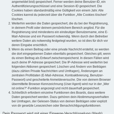
angemeldet bist) gespeichert. Ferner werden deine Benutzer-ID, ein
Authentifizierungsschlüssel und eine Session-ID gespeichert. Die
Cookies haben standardmäßig eine Gültigkeit von einem Jahr. Alle
Cookies kannst du jederzeit über die Funktion „Alle Cookies löschen“
löschen.
Weiterhin werden die Daten gespeichert, die du bei der Registrierung,
in deinem Profil oder deinem persönlichem Bereich angibst. Für die
Registrierung sind mindestens ein eindeutiger Benutzername, eine E-
Mail-Adresse und ein Passwort notwendig. Wenn durch den Betreiber
weitere Daten als notwendig festgelegt wurden, so ist dies für dich vor
deren Eingabe ersichtlich.
Wenn du einen Beitrag oder eine private Nachricht erstellst, so werden
die dort eingegebenen Daten ebenfalls gespeichert. Gleiches gilt, wenn
du einen Beitrag als Entwurf zwischenspeicherst. In diesen Fällen wird
auch deine IP-Adresse gespeichert. Die IP-Adresse wird weiterhin bei
folgenden Aktionen gespeichert: Löschen und Ändern von Beiträgen
(dazu zählen Private Nachrichten und Umfragen), Änderungen an
zentralen Profildaten (E-Mail-Adresse, Kontoaktivierung, Benutzer-
Passwort) und gescheiterte Anmeldeversuche. Die von deinem Browser
übermittelte Browser-Kennzeichnung (User Agent) wird nur in der „Wer
ist online?“-Funktion angezeigt und nicht dauerhaft gespeichert.
Schließlich erfordern einzelne Funktionen des Boards, dass weitere
Daten gespeichert werden. Dazu gehören dein Abstimmungsverhalten
bei Umfragen, der Gelesen-Status von deinen Beiträgen oder explizit
von dir gesetzte Lesezeichen oder Benachrichtigungsfunktionen.
Dein Passwort wird mit einer Einwege-Verschlüsselung (Hash)