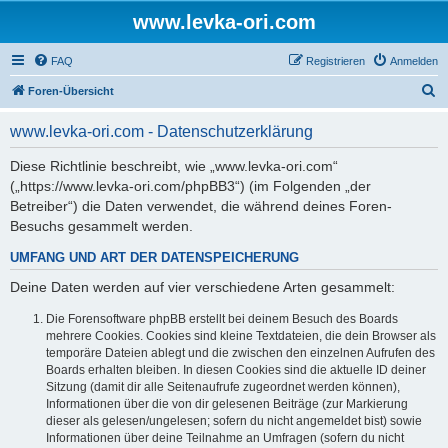
www.levka-ori.com
FAQ
Registrieren
Anmelden
S
Foren-Übersicht
u
www.levka-ori.com - Datenschutzerklärung
c
h
Diese Richtlinie beschreibt, wie „www.levka-ori.com“
(„https://www.levka-ori.com/phpBB3“) (im Folgenden „der
e
Betreiber“) die Daten verwendet, die während deines Foren-
Besuchs gesammelt werden.
UMFANG UND ART DER DATENSPEICHERUNG
Deine Daten werden auf vier verschiedene Arten gesammelt:
Die Forensoftware phpBB erstellt bei deinem Besuch des Boards
mehrere Cookies. Cookies sind kleine Textdateien, die dein Browser als
temporäre Dateien ablegt und die zwischen den einzelnen Aufrufen des
Boards erhalten bleiben. In diesen Cookies sind die aktuelle ID deiner
Sitzung (damit dir alle Seitenaufrufe zugeordnet werden können),
Informationen über die von dir gelesenen Beiträge (zur Markierung
dieser als gelesen/ungelesen; sofern du nicht angemeldet bist) sowie
Informationen über deine Teilnahme an Umfragen (sofern du nicht