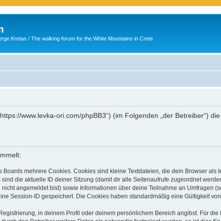
m
ge Kretas / The walking forum for the White Mountains in Crete
 („https://www.levka-ori.com/phpBB3“) (im Folgenden „der Betreiber“) d
ammelt:
s Boards mehrere Cookies. Cookies sind kleine Textdateien, die dein Browser als
 sind die aktuelle ID deiner Sitzung (damit dir alle Seitenaufrufe zugeordnet werd
u nicht angemeldet bist) sowie Informationen über deine Teilnahme an Umfragen (s
eine Session-ID gespeichert. Die Cookies haben standardmäßig eine Gültigkeit von 
Registrierung, in deinem Profil oder deinem persönlichem Bereich angibst. Für di