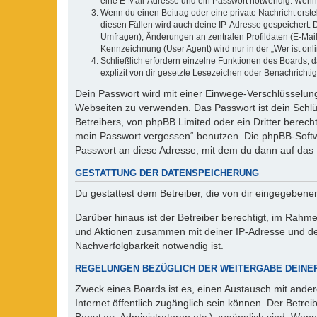
eine E-Mail-Adresse und ein Passwort notwendig. Wenn du
Wenn du einen Beitrag oder eine private Nachricht erste
diesen Fällen wird auch deine IP-Adresse gespeichert. 
Umfragen), Änderungen an zentralen Profildaten (E-Mai
Kennzeichnung (User Agent) wird nur in der „Wer ist onl
Schließlich erfordern einzelne Funktionen des Boards,
explizit von dir gesetzte Lesezeichen oder Benachrichti
Dein Passwort wird mit einer Einwege-Verschlüsselung 
Webseiten zu verwenden. Das Passwort ist dein Schlü
Betreibers, von phpBB Limited oder ein Dritter berec
mein Passwort vergessen“ benutzen. Die phpBB-Softw
Passwort an diese Adresse, mit dem du dann auf das 
GESTATTUNG DER DATENSPEICHERUNG
Du gestattest dem Betreiber, die von dir eingegeben
Darüber hinaus ist der Betreiber berechtigt, im Rahm
und Aktionen zusammen mit deiner IP-Adresse und de
Nachverfolgbarkeit notwendig ist.
REGELUNGEN BEZÜGLICH DER WEITERGABE DEINE
Zweck eines Boards ist es, einen Austausch mit andere
Internet öffentlich zugänglich sein können. Der Betrei