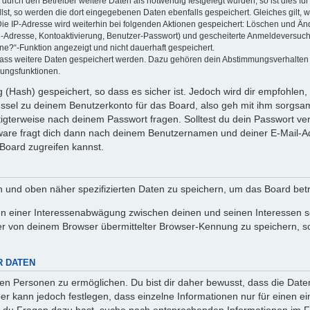
rch den Betreiber weitere Daten als notwendig festgelegt wurden, so ist dies für 
llst, so werden die dort eingegebenen Daten ebenfalls gespeichert. Gleiches gilt, 
Die IP-Adresse wird weiterhin bei folgenden Aktionen gespeichert: Löschen und Än
l-Adresse, Kontoaktivierung, Benutzer-Passwort) und gescheiterte Anmeldeversuch
ine?“-Funktion angezeigt und nicht dauerhaft gespeichert.
 dass weitere Daten gespeichert werden. Dazu gehören dein Abstimmungsverhalten
gungsfunktionen.
(Hash) gespeichert, so dass es sicher ist. Jedoch wird dir empfohlen, 
ssel zu deinem Benutzerkonto für das Board, also geh mit ihm sorgsam
htigterweise nach deinem Passwort fragen. Solltest du dein Passwort v
are fragt dich dann nach deinem Benutzernamen und deiner E-Mail-Ad
Board zugreifen kannst.
en und oben näher spezifizierten Daten zu speichern, um das Board bet
en einer Interessenabwägung zwischen deinen und seinen Interessen sow
r von deinem Browser übermittelter Browser-Kennung zu speichern, so
R DATEN
n Personen zu ermöglichen. Du bist dir daher bewusst, dass die Daten d
ber kann jedoch festlegen, dass einzelne Informationen nur für einen ei