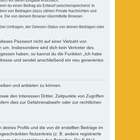
dich vor deren Eingabe ersichtlich.
wenn du einen Beitrag als Entwurf zwischenspeicherst. In
dern von Beiträgen (dazu zählen Private Nachrichten und
e. Die von deinem Browser übermittelte Browser-
 bei Umfragen, der Gelesen-Status von deinen Beiträgen oder
dieses Passwort nicht auf einer Vielzahl von
 um. Insbesondere wird dich kein Vertreter des
ergessen haben, so kannst du die Funktion „Ich habe
resse und sendet anschließend ein neu generiertes
reiben und anbieten zu können.
ie den Interessen Dritter, Zeitpunkte von Zugriffen
fern dies zur Gefahrenabwehr oder zur rechtlichen
eines Profils und die von dir erstellten Beiträge im
ngeschränkten Nutzerkreis (z. B. andere registrierte