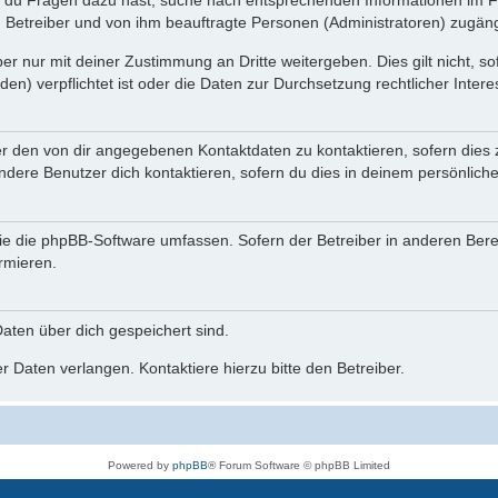
n du Fragen dazu hast, suche nach entsprechenden Informationen im Fo
n Betreiber und von ihm beauftragte Personen (Administratoren) zugäng
r nur mit deiner Zustimmung an Dritte weitergeben. Dies gilt nicht, s
n) verpflichtet ist oder die Daten zur Durchsetzung rechtlicher Interes
er den von dir angegebenen Kontaktdaten zu kontaktieren, sofern dies 
andere Benutzer dich kontaktieren, sofern du dies in deinem persönliche
, die die phpBB-Software umfassen. Sofern der Betreiber in anderen Be
ormieren.
 Daten über dich gespeichert sind.
 Daten verlangen. Kontaktiere hierzu bitte den Betreiber.
Powered by
phpBB
® Forum Software © phpBB Limited
Deutsche Übersetzung durch
phpBB.de