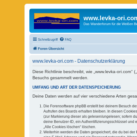
www.levka-ori.co
Das Wanderforum für die Weißen Ber
Schnellzugriff
FAQ
Foren-Übersicht
www.levka-ori.com - Datenschutzerklärung
Diese Richtlinie beschreibt, wie „www.levka-ori.com“
Besuchs gesammelt werden.
UMFANG UND ART DER DATENSPEICHERUNG
Deine Daten werden auf vier verschiedene Arten ges
Die Forensoftware phpBB erstellt bei deinem Besuch de
Aufrufen des Boards erhalten bleiben. In diesen Cookies
(zur Markierung dieser als gelesen/ungelesen; sofern d
deine Benutzer-ID, ein Authentifizierungsschlüssel und 
„Alle Cookies löschen“ löschen.
Weiterhin werden die Daten gespeichert, die du bei der 