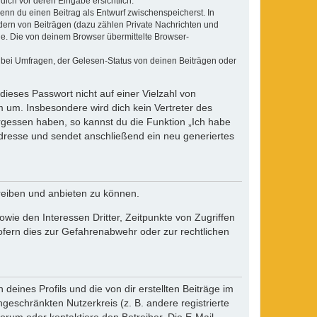
dich vor deren Eingabe ersichtlich.
wenn du einen Beitrag als Entwurf zwischenspeicherst. In
dern von Beiträgen (dazu zählen Private Nachrichten und
e. Die von deinem Browser übermittelte Browser-
 bei Umfragen, der Gelesen-Status von deinen Beiträgen oder
dieses Passwort nicht auf einer Vielzahl von
 um. Insbesondere wird dich kein Vertreter des
ergessen haben, so kannst du die Funktion „Ich habe
resse und sendet anschließend ein neu generiertes
reiben und anbieten zu können.
ie den Interessen Dritter, Zeitpunkte von Zugriffen
fern dies zur Gefahrenabwehr oder zur rechtlichen
eines Profils und die von dir erstellten Beiträge im
ngeschränkten Nutzerkreis (z. B. andere registrierte