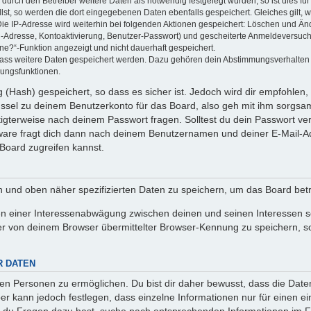
rch den Betreiber weitere Daten als notwendig festgelegt wurden, so ist dies für 
llst, so werden die dort eingegebenen Daten ebenfalls gespeichert. Gleiches gilt, 
Die IP-Adresse wird weiterhin bei folgenden Aktionen gespeichert: Löschen und Än
l-Adresse, Kontoaktivierung, Benutzer-Passwort) und gescheiterte Anmeldeversuch
ine?“-Funktion angezeigt und nicht dauerhaft gespeichert.
 dass weitere Daten gespeichert werden. Dazu gehören dein Abstimmungsverhalten
gungsfunktionen.
(Hash) gespeichert, so dass es sicher ist. Jedoch wird dir empfohlen, 
ssel zu deinem Benutzerkonto für das Board, also geh mit ihm sorgsam
htigterweise nach deinem Passwort fragen. Solltest du dein Passwort v
are fragt dich dann nach deinem Benutzernamen und deiner E-Mail-Ad
Board zugreifen kannst.
en und oben näher spezifizierten Daten zu speichern, um das Board bet
en einer Interessenabwägung zwischen deinen und seinen Interessen sow
r von deinem Browser übermittelter Browser-Kennung zu speichern, so
R DATEN
n Personen zu ermöglichen. Du bist dir daher bewusst, dass die Daten d
ber kann jedoch festlegen, dass einzelne Informationen nur für einen ei