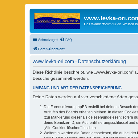
www.levka-ori.co
Das Wanderforum für die Weißen Ber
Schnellzugriff
FAQ
Foren-Übersicht
www.levka-ori.com - Datenschutzerklärung
Diese Richtlinie beschreibt, wie „www.levka-ori.com“
Besuchs gesammelt werden.
UMFANG UND ART DER DATENSPEICHERUNG
Deine Daten werden auf vier verschiedene Arten ges
Die Forensoftware phpBB erstellt bei deinem Besuch de
Aufrufen des Boards erhalten bleiben. In diesen Cookies
(zur Markierung dieser als gelesen/ungelesen; sofern d
deine Benutzer-ID, ein Authentifizierungsschlüssel und 
„Alle Cookies löschen“ löschen.
Weiterhin werden die Daten gespeichert, die du bei der 