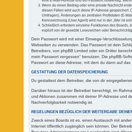
eine E-Mail-Adresse und ein Passwort notwendig. Wenn du
Wenn du einen Beitrag oder eine private Nachricht erste
diesen Fällen wird auch deine IP-Adresse gespeichert. 
Umfragen), Änderungen an zentralen Profildaten (E-Mai
Kennzeichnung (User Agent) wird nur in der „Wer ist onl
Schließlich erfordern einzelne Funktionen des Boards,
explizit von dir gesetzte Lesezeichen oder Benachrichti
Dein Passwort wird mit einer Einwege-Verschlüsselung 
Webseiten zu verwenden. Das Passwort ist dein Schlü
Betreibers, von phpBB Limited oder ein Dritter berec
mein Passwort vergessen“ benutzen. Die phpBB-Softw
Passwort an diese Adresse, mit dem du dann auf das 
GESTATTUNG DER DATENSPEICHERUNG
Du gestattest dem Betreiber, die von dir eingegeben
Darüber hinaus ist der Betreiber berechtigt, im Rahm
und Aktionen zusammen mit deiner IP-Adresse und de
Nachverfolgbarkeit notwendig ist.
REGELUNGEN BEZÜGLICH DER WEITERGABE DEINE
Zweck eines Boards ist es, einen Austausch mit andere
Internet öffentlich zugänglich sein können. Der Betrei