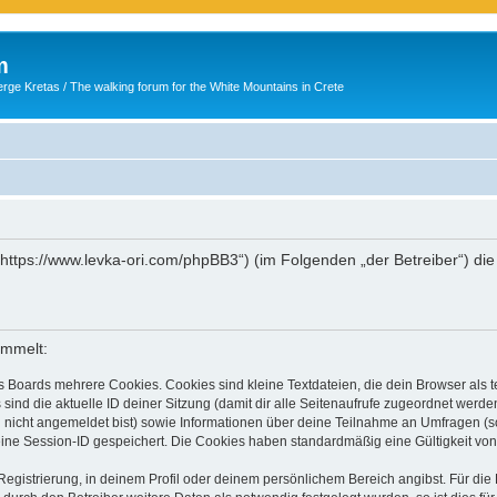
m
ge Kretas / The walking forum for the White Mountains in Crete
 („https://www.levka-ori.com/phpBB3“) (im Folgenden „der Betreiber“) d
ammelt:
s Boards mehrere Cookies. Cookies sind kleine Textdateien, die dein Browser als
 sind die aktuelle ID deiner Sitzung (damit dir alle Seitenaufrufe zugeordnet werd
u nicht angemeldet bist) sowie Informationen über deine Teilnahme an Umfragen (s
eine Session-ID gespeichert. Die Cookies haben standardmäßig eine Gültigkeit von 
Registrierung, in deinem Profil oder deinem persönlichem Bereich angibst. Für di