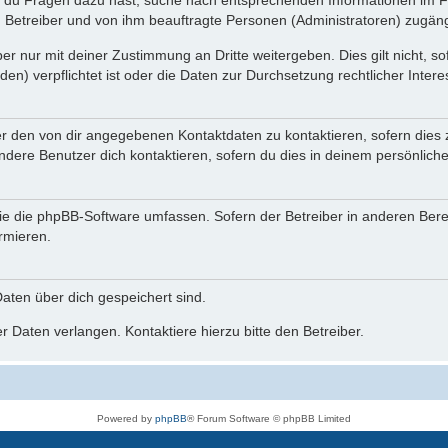
n du Fragen dazu hast, suche nach entsprechenden Informationen im Fo
n Betreiber und von ihm beauftragte Personen (Administratoren) zugäng
r nur mit deiner Zustimmung an Dritte weitergeben. Dies gilt nicht, s
n) verpflichtet ist oder die Daten zur Durchsetzung rechtlicher Interes
er den von dir angegebenen Kontaktdaten zu kontaktieren, sofern dies 
andere Benutzer dich kontaktieren, sofern du dies in deinem persönliche
, die die phpBB-Software umfassen. Sofern der Betreiber in anderen Be
ormieren.
 Daten über dich gespeichert sind.
 Daten verlangen. Kontaktiere hierzu bitte den Betreiber.
Powered by
phpBB
® Forum Software © phpBB Limited
Deutsche Übersetzung durch
phpBB.de