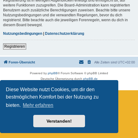
Registrierung ist in wenigen Augenblicken erledigt und ermöglicht dir, auf
weitere Funktionen zuzugreifen. Die Board-Administration kann registrierten
Benutzern auch zusätzliche Berechtigungen zuweisen. Beachte bitte unsere
Nutzungsbedingungen und die verwandten Regelungen, bevor du dich
registrierst. Bitte beachte auch die jeweiligen Forenregeln, wenn du dich in
diesem Board bewegst.
Nutzungsbedingungen
|
Datenschutzerklärung
Registrieren
Foren-Übersicht
Alle Zeiten sind
UTC+02:00
Powered by
phpBB
® Forum Software © phpBB Limited
Deutsche Übersetzung durch
phpBB.de
Datenschutz
|
Nutzungsbedingungen
Diese Website nutzt Cookies, um dir den
bestmöglichen Komfort bei der Nutzung zu
bieten.
Mehr erfahren
Verstanden!