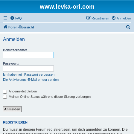
www.levka-ori.com
FAQ
Registrieren
Anmelden
S
Foren-Übersicht
u
Anmelden
c
h
Benutzername:
e
Passwort:
Ich habe mein Passwort vergessen
Die Aktivierungs-E-Mail erneut senden
Angemeldet bleiben
Meinen Online-Status während dieser Sitzung verbergen
REGISTRIEREN
Du musst in diesem Forum registriert sein, um dich anmelden zu können. Die