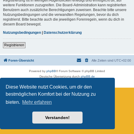
Registrierung ist in wenigen Augenblicken erledigt und ermöglicht dir, auf
weitere Funktionen zuzugreifen. Die Board-Administration kann registrierten
Benutzern auch zusätzliche Berechtigungen zuweisen. Beachte bitte unsere
Nutzungsbedingungen und die verwandten Regelungen, bevor du dich
registrierst. Bitte beachte auch die jeweiligen Forenregeln, wenn du dich in
diesem Board bewegst.
Nutzungsbedingungen
|
Datenschutzerklärung
Registrieren
Foren-Übersicht
Alle Zeiten sind
UTC+02:00
Powered by
phpBB
® Forum Software © phpBB Limited
Deutsche Übersetzung durch
phpBB.de
Datenschutz
|
Nutzungsbedingungen
Diese Website nutzt Cookies, um dir den
bestmöglichen Komfort bei der Nutzung zu
bieten.
Mehr erfahren
Verstanden!