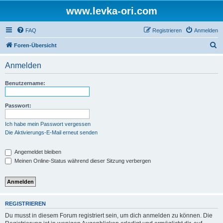
www.levka-ori.com
FAQ
Registrieren
Anmelden
S
Foren-Übersicht
u
Anmelden
c
h
Benutzername:
e
Passwort:
Ich habe mein Passwort vergessen
Die Aktivierungs-E-Mail erneut senden
Angemeldet bleiben
Meinen Online-Status während dieser Sitzung verbergen
REGISTRIEREN
Du musst in diesem Forum registriert sein, um dich anmelden zu können. Die