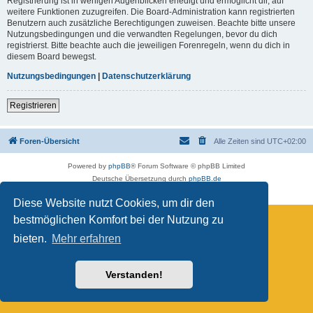
Registrierung ist in wenigen Augenblicken erledigt und ermöglicht dir, auf
weitere Funktionen zuzugreifen. Die Board-Administration kann registrierten
Benutzern auch zusätzliche Berechtigungen zuweisen. Beachte bitte unsere
Nutzungsbedingungen und die verwandten Regelungen, bevor du dich
registrierst. Bitte beachte auch die jeweiligen Forenregeln, wenn du dich in
diesem Board bewegst.
Nutzungsbedingungen
|
Datenschutzerklärung
Registrieren
Foren-Übersicht
Alle Zeiten sind
UTC+02:00
Powered by
phpBB
® Forum Software © phpBB Limited
Deutsche Übersetzung durch
phpBB.de
Datenschutz
|
Nutzungsbedingungen
Diese Website nutzt Cookies, um dir den
bestmöglichen Komfort bei der Nutzung zu
bieten.
Mehr erfahren
Verstanden!