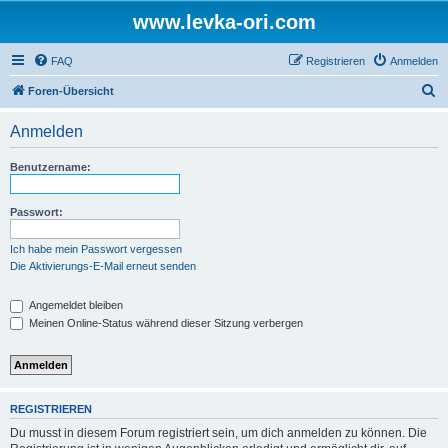
www.levka-ori.com
FAQ
Registrieren
Anmelden
S
Foren-Übersicht
u
Anmelden
c
h
Benutzername:
e
Passwort:
Ich habe mein Passwort vergessen
Die Aktivierungs-E-Mail erneut senden
Angemeldet bleiben
Meinen Online-Status während dieser Sitzung verbergen
REGISTRIEREN
Du musst in diesem Forum registriert sein, um dich anmelden zu können. Die