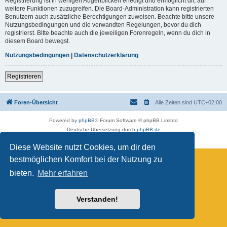
Registrierung ist in wenigen Augenblicken erledigt und ermöglicht dir, auf
weitere Funktionen zuzugreifen. Die Board-Administration kann registrierten
Benutzern auch zusätzliche Berechtigungen zuweisen. Beachte bitte unsere
Nutzungsbedingungen und die verwandten Regelungen, bevor du dich
registrierst. Bitte beachte auch die jeweiligen Forenregeln, wenn du dich in
diesem Board bewegst.
Nutzungsbedingungen
|
Datenschutzerklärung
Registrieren
Foren-Übersicht
Alle Zeiten sind
UTC+02:00
Powered by
phpBB
® Forum Software © phpBB Limited
Deutsche Übersetzung durch
phpBB.de
Datenschutz
|
Nutzungsbedingungen
Diese Website nutzt Cookies, um dir den
bestmöglichen Komfort bei der Nutzung zu
bieten.
Mehr erfahren
Verstanden!