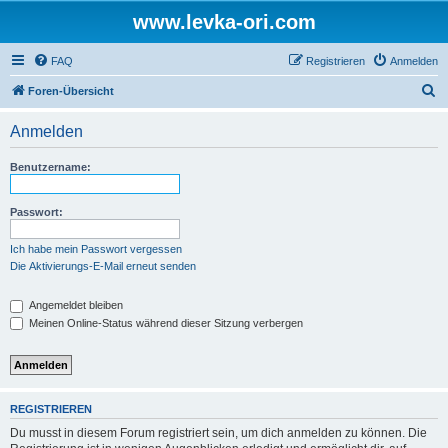
www.levka-ori.com
FAQ
Registrieren
Anmelden
S
Foren-Übersicht
u
Anmelden
c
h
Benutzername:
e
Passwort:
Ich habe mein Passwort vergessen
Die Aktivierungs-E-Mail erneut senden
Angemeldet bleiben
Meinen Online-Status während dieser Sitzung verbergen
REGISTRIEREN
Du musst in diesem Forum registriert sein, um dich anmelden zu können. Die