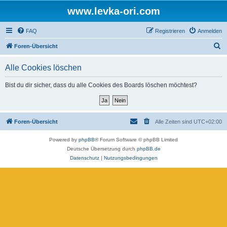
www.levka-ori.com
FAQ
Registrieren
Anmelden
S
Foren-Übersicht
u
Alle Cookies löschen
c
h
Bist du dir sicher, dass du alle Cookies des Boards löschen möchtest?
e
Foren-Übersicht
Alle Zeiten sind
UTC+02:00
Powered by
phpBB
® Forum Software © phpBB Limited
Deutsche Übersetzung durch
phpBB.de
Datenschutz
|
Nutzungsbedingungen