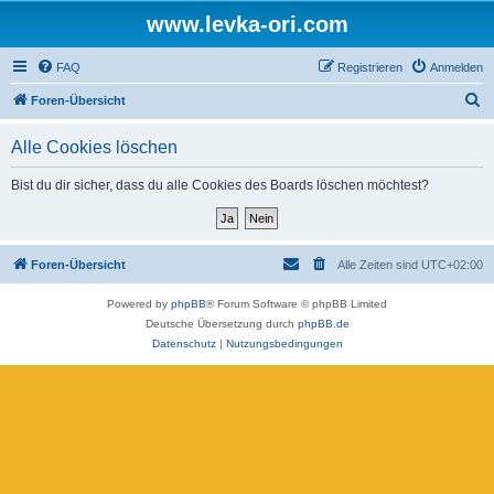
www.levka-ori.com
FAQ
Registrieren
Anmelden
S
Foren-Übersicht
u
Alle Cookies löschen
c
h
Bist du dir sicher, dass du alle Cookies des Boards löschen möchtest?
e
Foren-Übersicht
Alle Zeiten sind
UTC+02:00
Powered by
phpBB
® Forum Software © phpBB Limited
Deutsche Übersetzung durch
phpBB.de
Datenschutz
|
Nutzungsbedingungen