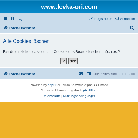
www.levka-ori.com
FAQ
Registrieren
Anmelden
S
Foren-Übersicht
u
Alle Cookies löschen
c
h
Bist du dir sicher, dass du alle Cookies des Boards löschen möchtest?
e
Foren-Übersicht
Alle Zeiten sind
UTC+02:00
Powered by
phpBB
® Forum Software © phpBB Limited
Deutsche Übersetzung durch
phpBB.de
Datenschutz
|
Nutzungsbedingungen