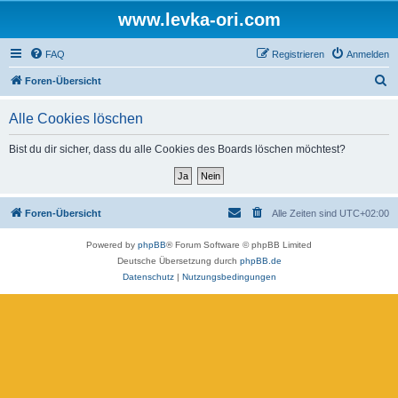
www.levka-ori.com
FAQ
Registrieren
Anmelden
S
Foren-Übersicht
u
Alle Cookies löschen
c
h
Bist du dir sicher, dass du alle Cookies des Boards löschen möchtest?
e
Foren-Übersicht
Alle Zeiten sind
UTC+02:00
Powered by
phpBB
® Forum Software © phpBB Limited
Deutsche Übersetzung durch
phpBB.de
Datenschutz
|
Nutzungsbedingungen