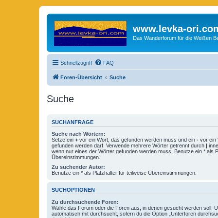
www.levka-ori.co
Das Wanderforum für die Weißen Ber
Schnellzugriff
FAQ
Foren-Übersicht
Suche
Suche
SUCHANFRAGE
Suche nach Wörtern:
Setze ein
+
vor ein Wort, das gefunden werden muss und ein
-
vor ein 
gefunden werden darf. Verwende mehrere Wörter getrennt durch
|
inne
wenn nur eines der Wörter gefunden werden muss. Benutze ein * als Pla
Übereinstimmungen.
Zu suchender Autor:
Benutze ein * als Platzhalter für teilweise Übereinstimmungen.
SUCHOPTIONEN
Zu durchsuchende Foren:
Wähle das Forum oder die Foren aus, in denen gesucht werden soll. 
automatisch mit durchsucht, sofern du die Option „Unterforen durchsu