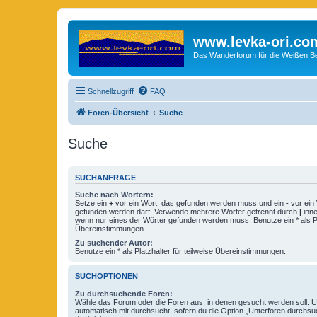
www.levka-ori.co
Das Wanderforum für die Weißen Ber
Schnellzugriff
FAQ
Foren-Übersicht
Suche
Suche
SUCHANFRAGE
Suche nach Wörtern:
Setze ein
+
vor ein Wort, das gefunden werden muss und ein
-
vor ein 
gefunden werden darf. Verwende mehrere Wörter getrennt durch
|
inne
wenn nur eines der Wörter gefunden werden muss. Benutze ein * als Pla
Übereinstimmungen.
Zu suchender Autor:
Benutze ein * als Platzhalter für teilweise Übereinstimmungen.
SUCHOPTIONEN
Zu durchsuchende Foren:
Wähle das Forum oder die Foren aus, in denen gesucht werden soll. 
automatisch mit durchsucht, sofern du die Option „Unterforen durchsu